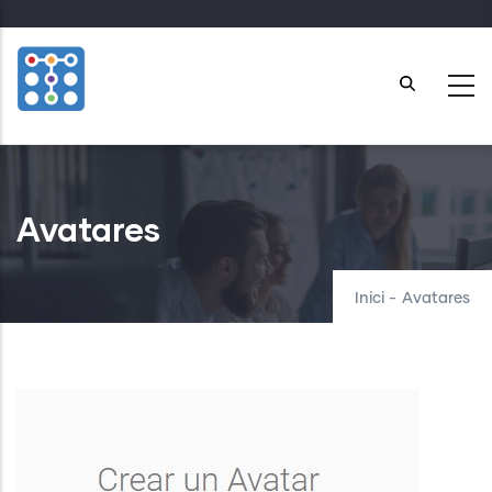
Skip
to
main
content
Avatares
Inici
-
Avatares