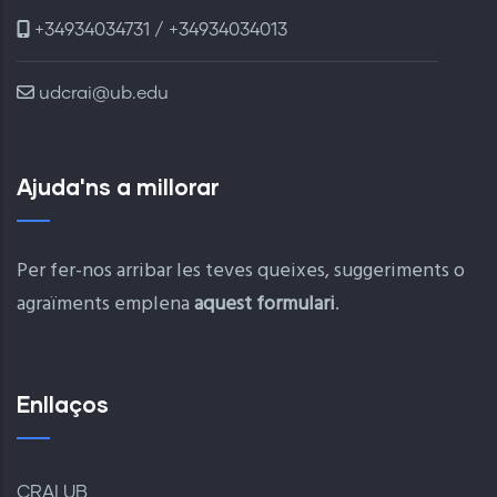
+34934034731 / +34934034013
udcrai@ub.edu
Ajuda'ns a millorar
Per fer-nos arribar les teves queixes, suggeriments o
agraïments emplena
aquest formulari
.
Enllaços
CRAI UB