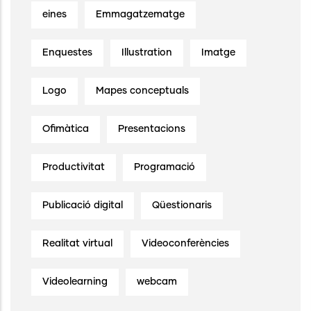
eines
Emmagatzematge
Enquestes
Illustration
Imatge
Logo
Mapes conceptuals
Ofimàtica
Presentacions
Productivitat
Programació
Publicació digital
Qüestionaris
Realitat virtual
Videoconferències
Videolearning
webcam