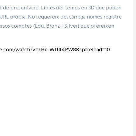
at de presentació. Línies del temps en 3D que poden
URL pròpia. No requereix descàrrega només registre
versos comptes (Edu, Bronz i Silver) que ofereixen
be.com/watch?v=zHe-WU44PW8&spfreload=10