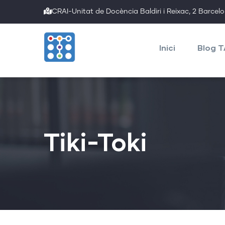
Skip
CRAI-Unitat de Docència Baldiri i Reixac, 2 Barcel
to
Main
main
navigation
Inici
Blog 
content
Tiki-Toki