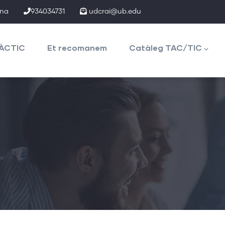
ona
934034731
udcrai@ub.edu
TÀCTIC
Et recomanem
Catàleg TAC/TIC