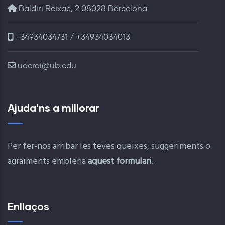
Baldiri Reixac, 2 08028 Barcelona
+34934034731 / +34934034013
udcrai@ub.edu
Ajuda'ns a millorar
Per fer-nos arribar les teves queixes, suggeriments o
agraïments emplena
aquest formulari
.
Enllaços