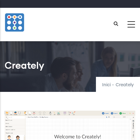
Skip
to
main
content
Creately
Inici
-
Creately