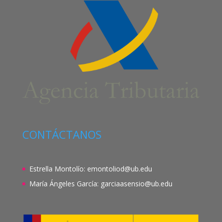
CONTÁCTANOS
Estrella Montolío:
emontoliod@ub.edu
María Ángeles García:
garciaasensio@ub.edu