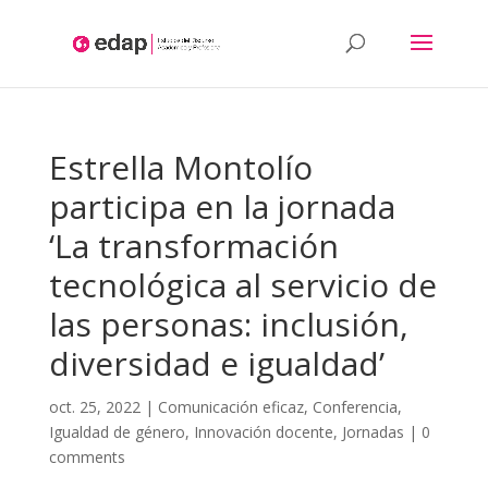
Aquest lloc web utilitza cookies pròpies i/o de tercers per: l'anàlisis,
contingut personalitzat i/o publicitat. Si continues navegant,
considerem que acceptes la utilització.
Més informació
Estrella Montolío
participa en la jornada
‘La transformación
tecnológica al servicio de
las personas: inclusión,
diversidad e igualdad’
oct. 25, 2022
|
Comunicación eficaz
,
Conferencia
,
Igualdad de género
,
Innovación docente
,
Jornadas
|
0
comments