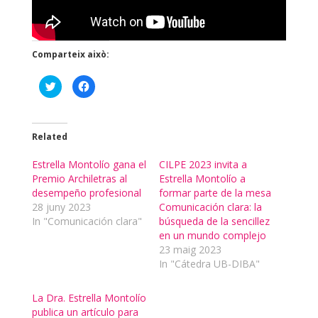
Comparteix això:
C
C
l
l
i
i
c
c
k
k
t
t
o
o
Related
s
s
h
h
a
a
Estrella Montolío gana el
CILPE 2023 invita a
r
r
Premio Archiletras al
e
e
Estrella Montolío a
o
o
desempeño profesional
formar parte de la mesa
n
n
T
F
28 juny 2023
Comunicación clara: la
w
a
In "Comunicación clara"
i
c
búsqueda de la sencillez
t
e
en un mundo complejo
t
b
e
o
23 maig 2023
r
o
(
k
In "Cátedra UB-DIBA"
O
(
p
O
e
p
La Dra. Estrella Montolío
n
e
s
n
publica un artículo para
i
s