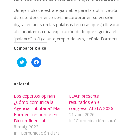
Un ejemplo de estrategia viable para la optimización
de este documento sería incorporar en su versión
digital enlaces en las palabras técnicas que (i) llevaran
al ciudadano a una explicación de lo que significa el
“palabro” o (ii) a un ejemplo de uso, señala Forment.
Comparteix això:
C
C
l
l
i
i
c
c
k
k
t
t
o
o
Related
s
s
h
h
a
a
Los expertos opinan:
EDAP presenta
r
r
¿Cómo comunica la
e
e
resultados en el
o
o
Agencia Tributaria? Mar
congreso AESLA 2026
n
n
T
F
Forment responde en
21 abril 2026
w
a
Dircomfidencial
i
c
In "Comunicación clara"
t
e
8 maig 2023
t
b
e
o
In "Comunicación clara"
r
o