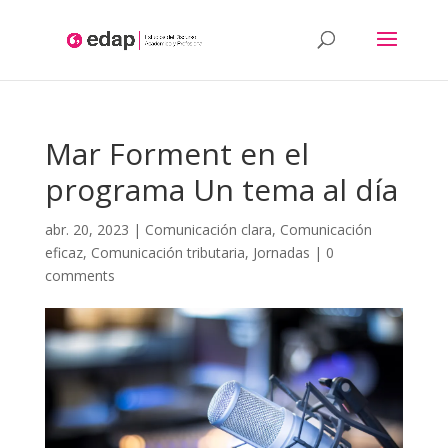
Aquest lloc web utilitza cookies pròpies i/o de tercers per: l'anàlisis,
contingut personalitzat i/o publicitat. Si continues navegant,
considerem que acceptes la utilització.
Més informació
Mar Forment en el
programa Un tema al día
abr. 20, 2023
|
Comunicación clara
,
Comunicación
eficaz
,
Comunicación tributaria
,
Jornadas
|
0
comments