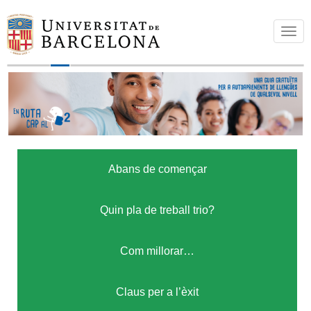
T
o
g
g
l
e
n
a
Abans de començar
v
i
g
Quin pla de treball trio?
a
t
Com millorar…
i
o
Claus per a l’èxit
n