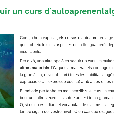
guir un curs d’autoaprenentat
Com ja hem explicat, els cursos d’autoaprenentatge
que cobreix tots els aspectes de la llengua però, dep
insuficients.
Per això, una altra opció és seguir un curs, i simul
altres materials
. D’aquesta manera, els continguts d
la gramàtica, el vocabulari i totes les habilitats lin
expressió oral i expressió escrita) amb altres eines i 
El mètode per fer-ho és molt senzill: si el curs us e
busqueu altres exercicis sobre aquest tema gramatical
O, si esteu estudiant el vocabulari dels aliments, ll
també siguin del vostre nivell. O en cas que estigueu 