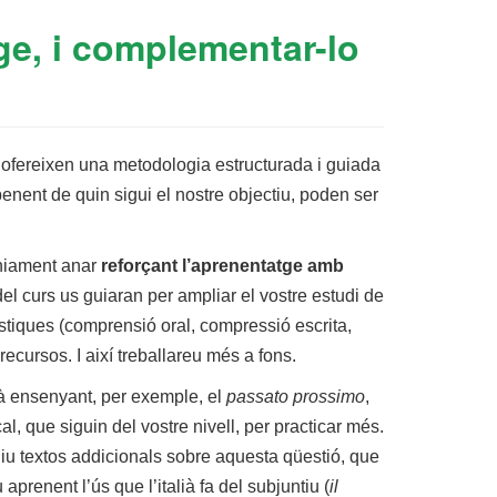
ge, i complementar-lo
 ofereixen una metodologia estructurada i guiada
enent de quin sigui el nostre objectiu, poden ser
tàniament anar
reforçant l’aprenentatge amb
el curs us guiaran per ampliar el vostre estudi de
güístiques (comprensió oral, compressió escrita,
recursos. I així treballareu més a fons.
stà ensenyant, per exemple, el
passato prossimo
,
, que siguin del vostre nivell, per practicar més.
egiu textos addicionals sobre aquesta qüestió, que
aprenent l’ús que l’italià fa del subjuntiu (
il