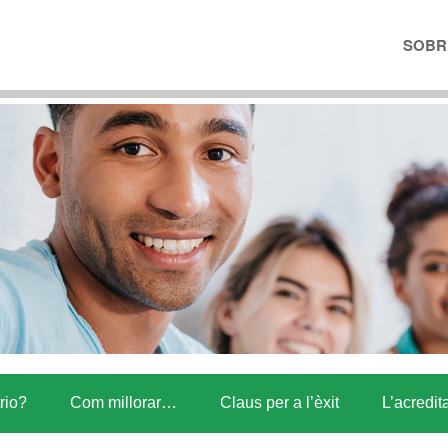
SOBRE
trio?
Com millorar…
Claus per a l’èxit
L’acredit