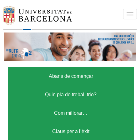
T
o
g
g
l
e
n
a
Abans de començar
v
i
g
Quin pla de treball trio?
a
t
Com millorar…
i
o
Claus per a l’èxit
n