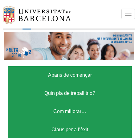
T
o
g
g
l
e
n
a
Abans de començar
v
i
g
Quin pla de treball trio?
a
t
Com millorar…
i
o
Claus per a l’èxit
n