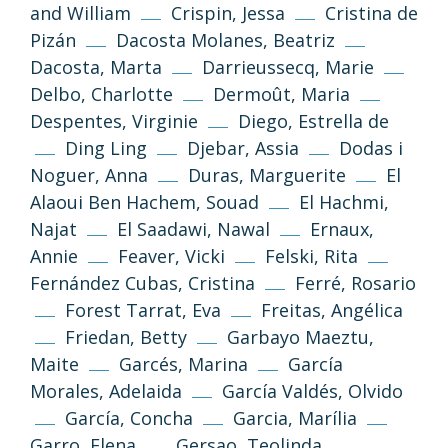
and William
Crispin, Jessa
Cristina de
Pizán
Dacosta Molanes, Beatriz
Dacosta, Marta
Darrieussecq, Marie
Delbo, Charlotte
Dermoût, Maria
Despentes, Virginie
Diego, Estrella de
Ding Ling
Djebar, Assia
Dodas i
Noguer, Anna
Duras, Marguerite
El
Alaoui Ben Hachem, Souad
El Hachmi,
Najat
El Saadawi, Nawal
Ernaux,
Annie
Feaver, Vicki
Felski, Rita
Fernández Cubas, Cristina
Ferré, Rosario
Forest Tarrat, Eva
Freitas, Angélica
Friedan, Betty
Garbayo Maeztu,
Maite
Garcés, Marina
García
Morales, Adelaida
García Valdés, Olvido
García, Concha
Garcia, Marília
Garro, Elena
Gersao, Teolinda