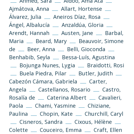
Ahmed, Sara
Aidoo, Ama Ata
Ajmátova, Anna
Allart, Hortense
Álvarez, Julia
Aneiros Díaz, Rosa
Ángel, Albalucía
Anzaldúa, Gloria
Arendt, Hannah
Austen, Jane
Barbal,
Maria
Beard, Mary
Beauvoir, Simone
de
Beer, Anna
Belli, Gioconda
Benhabib, Seyla
Bessa-Luís, Agustina
Bojunga Nunes, Lygia
Braidotti, Rosi
Buela Piedra, Pilar
Butler, Judith
Cabezón Cámara, Gabriela
Carter,
Angela
Castellanos, Rosario
Castro,
Rosalía de
Caterina Albert
Cavalieri,
Paola
Chami, Yasmine
Chiziane,
Paulina
Chopin, Kate
Churchill, Caryl
Cisneros, Sandra
Cixous, Hélène
Colette
Couceiro, Emma
Craft, Ellen