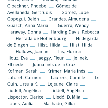
Gloeckner, Phoebe
Gómez de
Avellaneda, Gertrudis
Gómez, Lupe
Gopegui, Belén
Grandes, Almudena
Guasch, Anna Maria
Guerra, Wendy
Haraway, Donna
Harding Davis, Rebecca
Herrada de Hohenbourg
Hildegarda
de Bingen
Hilst, Hilda
Hilst, Hilda
Hollows, Joanne
Ilis, Florina
Illouz, Eva
Jaeggy, Fleur
Jelinek,
Elfriede
Juana Inés de la Cruz
Kofman, Sarah
Krimer, María Inés
Laforet, Carmen
Laurens, Camille
Le
Guin, Ursula K.
Lejeune, Claire
Liddell, Angélica
Liddell, Angélica
Lispector, Clarice
Lledó, Eulália
(CC-BY-NC-SA 3.0)
Lopes, Adília
Machado, Gilka