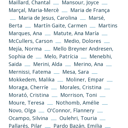
Volver arriba
Maillard, Chantal
Mansour, Joyce
Marçal, Maria-Mercè
Maria de França
Si no se indica lo contrario, los textos,
Maria de Jesus, Carolina
Marsé,
imágenes y diseño de esta web se publican
bajo licencia Creative Common 3.0 de
Berta
Martín Gaite, Carmen
Martins
Reconocimiento-NoComercial-
Marques, Ana
Matute, Ana María
CompartirIgual
McCullers, Carson
Medio, Dolores
Mejía, Norma
Mello Breyner Andresen,
Información y normas
Sophia de
Melo, Patrícia
Menebhi,
Saïda
Merini, Alda
Merino, Ana
Mernissi, Fatema
Mesa, Sara
Mokkedem, Malika
Moliner, Empar
Moraga, Cherríe
Morales, Cristina
Morató, Cristina
Morrison, Toni
Moure, Teresa
Nothomb, Amélie
Novo, Olga
O'Connor, Flannery
Política de privacidad
Aviso legal
Ocampo, Silvina
Oulehri, Touria
Pallarés, Pilar
Pardo Bazán, Emilia