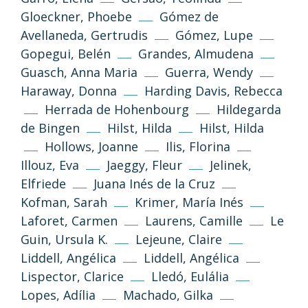
Gloeckner, Phoebe
Gómez de
Avellaneda, Gertrudis
Gómez, Lupe
Gopegui, Belén
Grandes, Almudena
Guasch, Anna Maria
Guerra, Wendy
Haraway, Donna
Harding Davis, Rebecca
Herrada de Hohenbourg
Hildegarda
de Bingen
Hilst, Hilda
Hilst, Hilda
Hollows, Joanne
Ilis, Florina
Illouz, Eva
Jaeggy, Fleur
Jelinek,
Elfriede
Juana Inés de la Cruz
Kofman, Sarah
Krimer, María Inés
Laforet, Carmen
Laurens, Camille
Le
Guin, Ursula K.
Lejeune, Claire
Liddell, Angélica
Liddell, Angélica
Lispector, Clarice
Lledó, Eulália
(CC-BY-NC-SA 3.0)
Lopes, Adília
Machado, Gilka