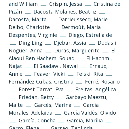
and William
Crispin, Jessa
Cristina de
Pizán
Dacosta Molanes, Beatriz
Dacosta, Marta
Darrieussecq, Marie
Delbo, Charlotte
Dermoût, Maria
Despentes, Virginie
Diego, Estrella de
Ding Ling
Djebar, Assia
Dodas i
Noguer, Anna
Duras, Marguerite
El
Alaoui Ben Hachem, Souad
El Hachmi,
Najat
El Saadawi, Nawal
Ernaux,
Annie
Feaver, Vicki
Felski, Rita
Fernández Cubas, Cristina
Ferré, Rosario
Forest Tarrat, Eva
Freitas, Angélica
Friedan, Betty
Garbayo Maeztu,
Maite
Garcés, Marina
García
Morales, Adelaida
García Valdés, Olvido
García, Concha
Garcia, Marília
Garro, Elena
Gersao, Teolinda