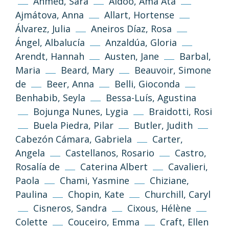
Ahmed, Sara
Aidoo, Ama Ata
Ajmátova, Anna
Allart, Hortense
Álvarez, Julia
Aneiros Díaz, Rosa
Ángel, Albalucía
Anzaldúa, Gloria
Arendt, Hannah
Austen, Jane
Barbal,
Maria
Beard, Mary
Beauvoir, Simone
de
Beer, Anna
Belli, Gioconda
Benhabib, Seyla
Bessa-Luís, Agustina
Bojunga Nunes, Lygia
Braidotti, Rosi
Buela Piedra, Pilar
Butler, Judith
Cabezón Cámara, Gabriela
Carter,
Angela
Castellanos, Rosario
Castro,
Rosalía de
Caterina Albert
Cavalieri,
Paola
Chami, Yasmine
Chiziane,
Paulina
Chopin, Kate
Churchill, Caryl
Cisneros, Sandra
Cixous, Hélène
Colette
Couceiro, Emma
Craft, Ellen