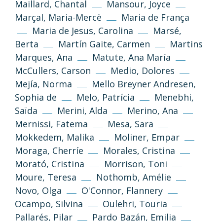
Go Top
Maillard, Chantal
Mansour, Joyce
Marçal, Maria-Mercè
Maria de França
Unless otherwise stated, the texts and
Maria de Jesus, Carolina
Marsé,
images on this website are published under
the Creative Commons 3.0 Attribution–
Berta
Martín Gaite, Carmen
Martins
NonCommercial–ShareAlike (CC BY-NC-SA
Marques, Ana
Matute, Ana María
3.0) license.
McCullers, Carson
Medio, Dolores
Mejía, Norma
Mello Breyner Andresen,
Information and standards
Sophia de
Melo, Patrícia
Menebhi,
Saïda
Merini, Alda
Merino, Ana
Mernissi, Fatema
Mesa, Sara
Mokkedem, Malika
Moliner, Empar
Moraga, Cherríe
Morales, Cristina
Morató, Cristina
Morrison, Toni
Moure, Teresa
Nothomb, Amélie
Novo, Olga
O'Connor, Flannery
Privacy Policy
Legal Notice
Ocampo, Silvina
Oulehri, Touria
Pallarés, Pilar
Pardo Bazán, Emilia