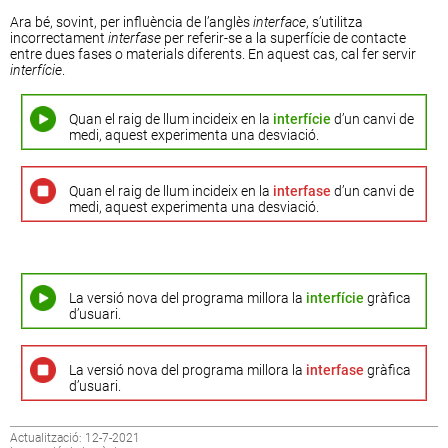
Ara bé, sovint, per influència de l’anglès
interface
, s’utilitza
incorrectament
interfase
per referir-se a la superfície de contacte
entre dues fases o materials diferents. En aquest cas, cal fer servir
interfície
.
Quan el raig de llum incideix en la
interfície
d’un canvi de
medi, aquest experimenta una desviació.
Quan el raig de llum incideix en la
interfase
d’un canvi de
medi, aquest experimenta una desviació.
La versió nova del programa millora la
interfície
gràfica
d’usuari.
La versió nova del programa millora la
interfase
gràfica
d’usuari.
Actualització: 12-7-2021