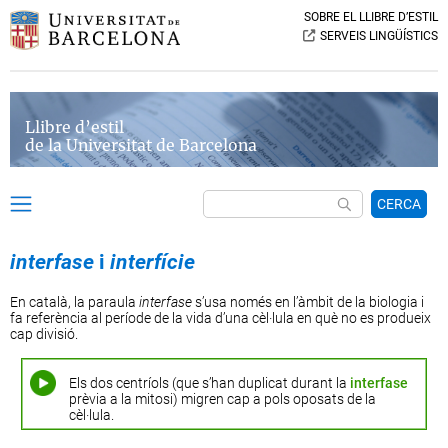
SOBRE EL LLIBRE D’ESTIL
SERVEIS LINGÜÍSTICS
Llibre d’estil
de la Universitat de Barcelona
CERCA
interfase
i
interfície
En català, la paraula
interfase
s’usa només en l’àmbit de la biologia i
fa referència al període de la vida d’una cèl·lula en què no es produeix
cap divisió.
Els dos centríols (que s’han duplicat durant la
interfase
prèvia a la mitosi) migren cap a pols oposats de la
cèl·lula.