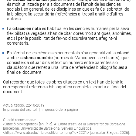
és molt utilitzada per als documents de l’àmbit de les ciències
socials i, en general, de les disciplines en què es fa ús, sobretot, de
la bibliografia secundària (referències al treball analític d’altres
autors).
La
citació en nota
és habitual en les ciències humanes per la seva
flexibilitat (a vegades s’han de citar obres molt antigues, anònimes,
etc.) i per la possibilitat de fer-ho discursivament, afegint-hi
comentaris.
En l’àmbit de les ciències experimentals s’ha generalitzat la citació
amb el
sistema numèric
(normes de Vancouver i semblants), que
consisteix a situar dins el text un número entre parèntesis o
claudàtors que remet a una llista de referències bibliogràfiques al
final del document.
Cal recordar que totes les obres citades en un text han de tenir la
corresponent referència bibliogràfica completa i exacta al final del
document.
Actualització: 22-10-2019
Impressió del capítol
|
Impressió de la pàgina
Citació recomanada:
«Citació bibliogràfica» [en línia]. A:
Llibre d’estil de la Universitat de Barcelona.
Barcelona: Universitat de Barcelona. Serveis Lingüístics.
<
https://www.ub.edu/llibre-estil/criteri.php?id=2221
> [consulta: 8 agost 2026].