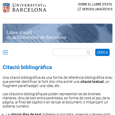
SOBRE EL LLIBRE D’ESTIL
SERVEIS LINGÜÍSTICS
Llibre d’estil
de la Universitat de Barcelona
CERCA
Citació bibliogràfica
Una citació bibliogràfica és una forma de referència bibliogràfica breu
que permet identificar la font d’on s’ha extret una
citació textual
, un
fragment parafrasejat, una idea, etc.
Les citacions bibliogràfiques poden representar-se de diverses
maneres: dins de text entre parèntesis; en forma de nota al peu de la
pàgina, al final del capítol o en tancar el document; o mitjançant un
sistema numèric.
La
citació dins de text
(sistema autor-data, americà o de Harvard)