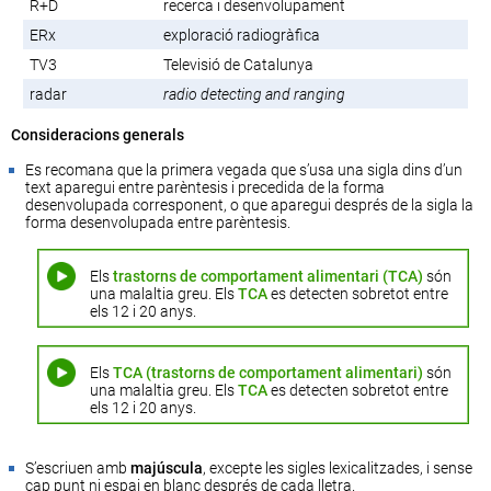
R+D
recerca i desenvolupament
ERx
exploració radiogràfica
TV3
Televisió de Catalunya
radar
radio detecting and ranging
Consideracions generals
Es recomana que la primera vegada que s’usa una sigla dins d’un
text aparegui entre parèntesis i precedida de la forma
desenvolupada corresponent, o que aparegui després de la sigla la
forma desenvolupada entre parèntesis.
Els
trastorns de comportament alimentari (TCA)
són
una malaltia greu. Els
TCA
es detecten sobretot entre
els 12 i 20 anys.
Els
TCA (trastorns de comportament alimentari)
són
una malaltia greu. Els
TCA
es detecten sobretot entre
els 12 i 20 anys.
S’escriuen amb
majúscula
, excepte les sigles lexicalitzades, i sense
cap punt ni espai en blanc després de cada lletra.