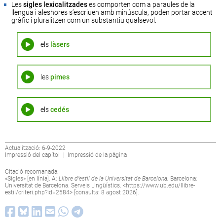
Les
sigles lexicalitzades
es comporten com a paraules de la
llengua i aleshores s’escriuen amb minúscula, poden portar accent
gràfic i pluralitzen com un substantiu qualsevol.
els
làsers
les
pimes
els
cedés
Actualització: 6-9-2022
Impressió del capítol
|
Impressió de la pàgina
Citació recomanada:
«Sigles» [en línia]. A:
Llibre d’estil de la Universitat de Barcelona.
Barcelona:
Universitat de Barcelona. Serveis Lingüístics. <
https://www.ub.edu/llibre-
estil/criteri.php?id=2584
> [consulta: 8 agost 2026].