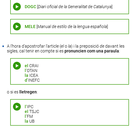
DOGC
[
Diari oficial de la Generalitat de Catalunya
]
MELE
[
Manual de estilo de la lengua española
]
A l’hora d’apostrofar l’article (
el
o
la
) i la preposició
de
davant les
sigles, cal tenir en compte si es
pronuncien com una paraula
:
el
CRAI
l’
OTAN
la
ICEA
d’
INEFC
o si es
lletregen
:
l’
IPC
el
TSJC
l’
FM
la
UB