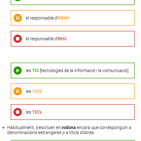
el responsable d’
RRHH
el responsable d’
RH’s
les
TIC
[tecnologies de la informació i la comunicació]
les
TICS
les
TIC’s
Habitualment, s’escriuen en
rodona
encara que corresponguin a
denominacions estrangeres o a títols d’obres.