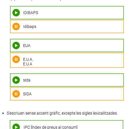
IDIBAPS
Idibaps
EUA
E.U.A.
E U A
sida
SIDA
S’escriuen sense accent gràfic, excepte les sigles lexicalitzades.
IPC [índex de preus al consum]