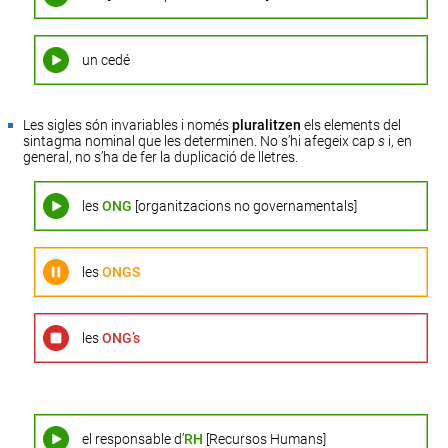
un cedé
Les sigles són invariables i només
pluralitzen
els elements del
sintagma nominal que les determinen. No s’hi afegeix cap
s
i, en
general, no s’ha de fer la duplicació de lletres.
les
ONG
[organitzacions no governamentals]
les
ONGS
les
ONG’s
el responsable d’
RH
[Recursos Humans]