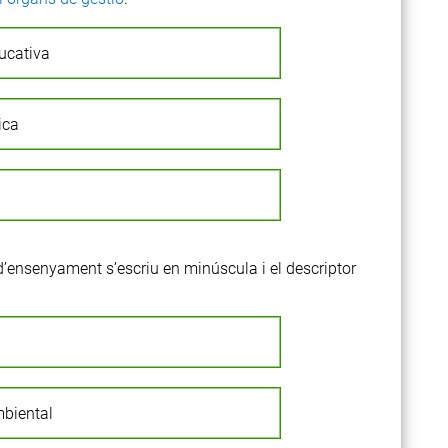
ucativa
ica
s d’ensenyament s’escriu en minúscula i el descriptor
mbiental