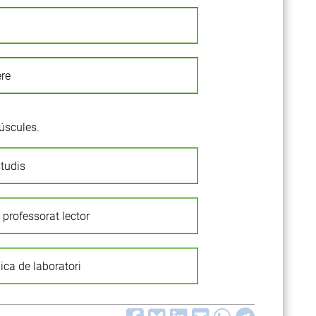
ere
úscules.
studis
 professorat lector
nica de laboratori