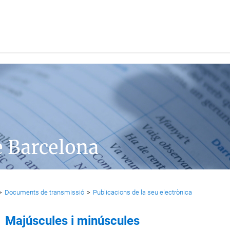
e Barcelona
>
Documents de transmissió
>
Publicacions de la seu electrònica
Majúscules i minúscules