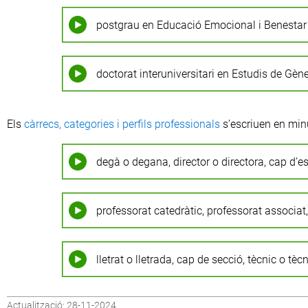
postgrau en Educació Emocional i Benestar
doctorat interuniversitari en Estudis de Gèn
Els
càrrecs, categories i perfils professionals
s’escriuen en min
degà o degana, director o directora, cap d’e
professorat catedràtic, professorat associat,
lletrat o lletrada, cap de secció, tècnic o tèc
Actualització: 28-11-2024