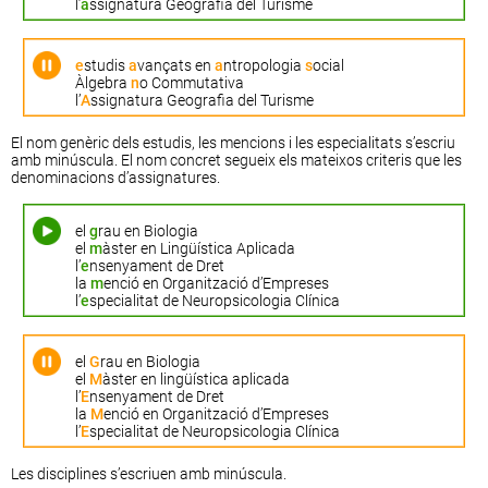
l’
a
ssignatura Geografia del Turisme
e
studis
a
vançats en
a
ntropologia
s
ocial
Àlgebra
n
o Commutativa
l’
A
ssignatura Geografia del Turisme
El nom genèric dels estudis, les mencions i les especialitats s’escriu
amb minúscula. El nom concret segueix els mateixos criteris que les
denominacions d’assignatures.
el
g
rau en Biologia
el
m
àster en Lingüística Aplicada
l’
e
nsenyament de Dret
la
m
enció en Organització d’Empreses
l’
e
specialitat de Neuropsicologia Clínica
el
G
rau en Biologia
el
M
àster en lingüística aplicada
l’
E
nsenyament de Dret
la
M
enció en Organització d’Empreses
l’
E
specialitat de Neuropsicologia Clínica
Les disciplines s’escriuen amb minúscula.