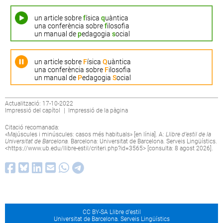
un article sobre
f
ísica
q
uàntica
una conferència sobre
f
ilosofia
un manual de
p
edagogia
s
ocial
un article sobre
F
ísica
Q
uàntica
una conferència sobre
F
ilosofia
un manual de
P
edagogia
S
ocial
Actualització: 17-10-2022
Impressió del capítol
|
Impressió de la pàgina
Citació recomanada:
«Majúscules i minúscules: casos més habituals» [en línia]. A:
Llibre d’estil de la
Universitat de Barcelona.
Barcelona: Universitat de Barcelona. Serveis Lingüístics.
<
https://www.ub.edu/llibre-estil/criteri.php?id=3565
> [consulta: 8 agost 2026].
CC BY-SA Llibre d’estil
Universitat de Barcelona. Serveis Lingüístics