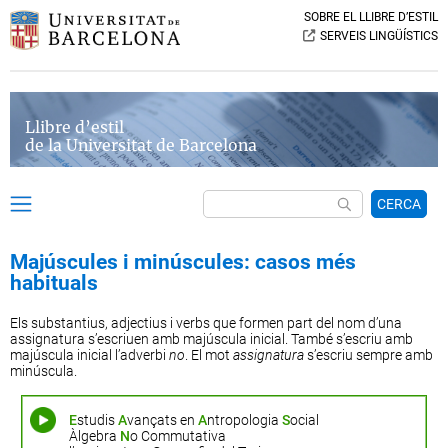
SOBRE EL LLIBRE D’ESTIL
SERVEIS LINGÜÍSTICS
Llibre d’estil
de la Universitat de Barcelona
CERCA
Majúscules i minúscules: casos més
habituals
Els substantius, adjectius i verbs que formen part del nom d’una
assignatura s’escriuen amb majúscula inicial. També s’escriu amb
majúscula inicial l’adverbi
no
. El mot
assignatura
s’escriu sempre amb
minúscula.
E
studis
A
vançats en
A
ntropologia
S
ocial
Àlgebra
N
o Commutativa