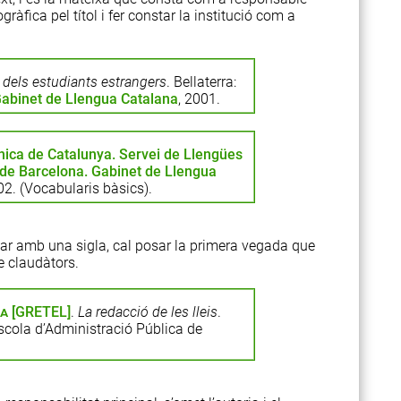
ràfica pel títol i fer constar la institució com a
l dels estudiants estrangers
. Bellaterra:
Gabinet de Llengua Catalana
, 2001.
cnica de Catalunya. Servei de Llengües
 de Barcelona. Gabinet de Llengua
02. (Vocabularis bàsics).
tar amb una sigla, cal posar la primera vegada que
e claudàtors.
va
[GRETEL]
.
La redacció de les lleis
.
scola d’Administració Pública de