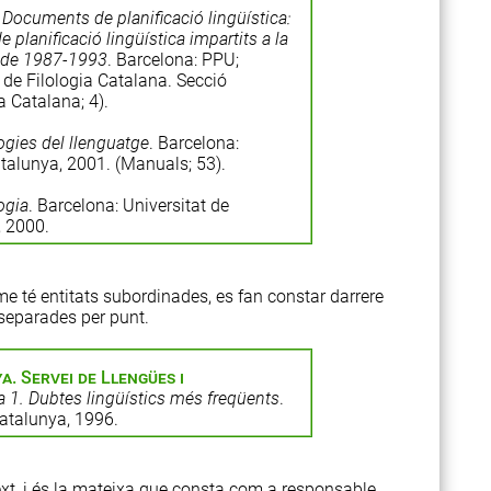
.
Documents de planificació lingüística:
lanificació lingüística impartits a la
íode 1987-1993
. Barcelona: PPU;
de Filologia Catalana. Secció
a Catalana; 4).
ogies del llenguatge
. Barcelona:
atalunya, 2001. (Manuals; 53).
ogia
. Barcelona: Universitat de
, 2000.
e té entitats subordinades, es fan constar darrere
 separades per punt.
a. Servei de Llengües i
ca 1. Dubtes lingüístics més freqüents
.
Catalunya, 1996.
text, i és la mateixa que consta com a responsable