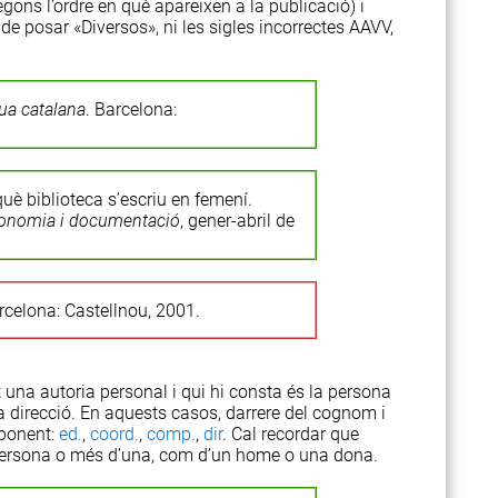
gons l’ordre en què apareixen a la publicació) i
e posar «Diversos», ni les sigles incorrectes AAVV,
gua catalana
. Barcelona:
uè biblioteca s’escriu en femení.
economia i documentació
, gener-abril de
rcelona: Castellnou, 2001.
 una autoria personal i qui hi consta és la persona
la direcció. En aquests casos, darrere del cognom i
sponent:
ed.
,
coord.
,
comp.
,
dir
. Cal recordar que
a persona o més d’una, com d’un home o una dona.