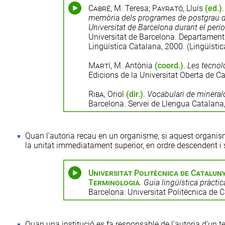
Cabré
, M. Teresa;
Payrató
, Lluís
(ed.)
memòria dels programes de postgrau de p
Universitat de Barcelona durant el per
Universitat de Barcelona. Departament 
Lingüística Catalana, 2000. (Lingüístic
Martí
, M. Antònia
(coord.)
.
Les tecnol
Edicions de la Universitat Oberta de C
Riba
, Oriol
(dir.)
.
Vocabulari de mineral
Barcelona. Servei de Llengua Catalana
Quan l’autoria recau en un organisme, si aquest organism
la unitat immediatament superior, en ordre descendent i
Universitat Politècnica de Cataluny
Terminologia
.
Guia lingüística pràcti
Barcelona: Universitat Politècnica de 
Quan una institució es fa responsable de l’autoria d’un 