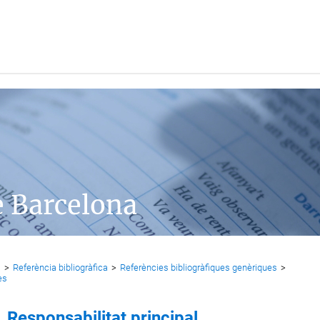
e Barcelona
s
>
Referència bibliogràfica
>
Referències bibliogràfiques genèriques
>
es
Responsabilitat principal