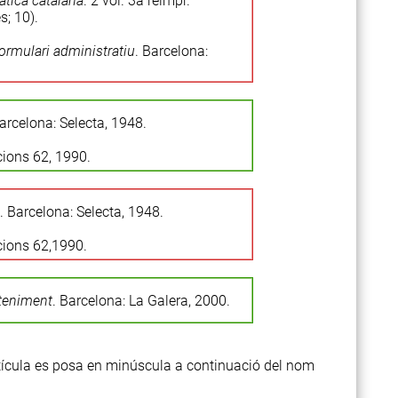
tica catalana
. 2 vol. 3a reimpr.
; 10).
ormulari administratiu
. Barcelona:
Barcelona: Selecta, 1948.
cions 62, 1990.
d. Barcelona: Selecta, 1948.
cions 62,1990.
eteniment
. Barcelona: La Galera, 2000.
rtícula es posa en minúscula a continuació del nom