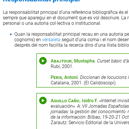
La responsabilitat principal d’una referència bibliogràfica és el
sempre que aparegui en el document que es vol descriure. La re
personal o una autoria col·lectiva o institucional.
Quan la responsabilitat principal recau en una autoria p
cognoms) en
versaleta
seguit d’una coma i el nom desen
després del nom facilita la recerca dins d’una llista biblio
Abajtour
, Mustapha
.
Curset bàsic d’à
Rubí, 2001.
Peris
, Antoni
.
Diccionari de locucions i
Catalana, 2001. (El Calidoscopi).
Aguillo Caño
, Isidro F.
«Internet invisi
evaluación». A:
VII Jornadas Españolas
jornadas: la gestión del conocimiento: 
de la información: Bilbao, 19-20-21 Oc
Zarautz: Servicio Editorial de la Unive