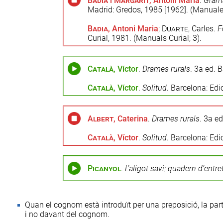
Badia i Margarit
, Antoni Maria
.
Gramá
Madrid: Gredos, 1985 [1962]. (Manuales
Badia
, Antoni Maria
;
Duarte
, Carles.
F
Curial, 1981. (Manuals Curial; 3).
Català
, Víctor
.
Drames rurals
. 3a ed. 
Català
, Víctor
.
Solitud
. Barcelona: Edi
Albert
, Caterina
.
Drames rurals
. 3a e
Català
, Víctor
.
Solitud
. Barcelona: Edi
Picanyol
.
L’aligot savi: quadern d’entr
Quan el cognom està introduït per una preposició, la pa
i no davant del cognom.