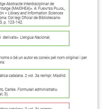
tge Abstracte Interdisciplinar de
entatge (MAIDHEA)». A:
Fuentes Pujol
,
n = Library and Information Sciences
ona: Col·legi Oficial de Bibliotecaris-
, p. 123-142.
 i derivats».
Llengua Nacional
,
oms o bé un autor es coneix pel nom original i per
ra:
tica catalana
. 2 vol. 3a reimpr. Madrid:
te
, Carles.
Formulari administratiu
.
l; 3).