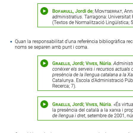
Bofarull
, Jordi de
;
Montserrat
, Ann
administratius
. Tarragona: Universitat R
(Textos de Normalització Lingüística; 5
Quan la responsabilitat d’una referència bibliogràfica re
noms se separen amb punt i coma.
Graells
, Jordi;
Vives
, Núria
.
Administra
conèixer els serveis i recursos actuals d
presència de la llengua catalana a la Xa
Catalunya. Escola d’Administració Púb
Recerca; 7).
Graells
, Jordi;
Vives
, Núria
. «És virtu
la presència del català a la xarxa i pro
de llengua i dret
, setembre de 2001, nú