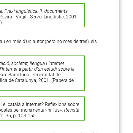
a.
Praxi lingüística: II. documents
ovira i Virgili. Servei Lingüístic, 2001.
).
cau en més d’un autor (però no més de tres), els
ció, societat, llengua i Internet:
’Internet a partir d’un estudi sobre la
rxa
. Barcelona: Generalitat de
lica de Catalunya, 2001. (Papers de
al el català a Internet? Reflexions sobre
postes per incrementar-hi l’ús».
Revista
m. 35, p. 103-155.