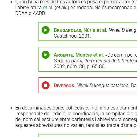
Quan hi ha més de tres autors es posa el primer autor (se
l’abreviatura
et al.
(
et alii
) en rodona. No és recomanable d
DDAA o AADD.
Brugarolas
, Núria et al.
Nivell D llen
Castellnou, 2001.
Argente
, Montse et al.
«De com i per q
Segona part».
Item: revista de bibliot
2002, núm. 30, p. 65-80.
Diversos
.
Nivell D llengua catalana
. Ba
En determinades obres col·lectives, no hi ha estrictament
responsable de l’edició, la coordinació, la compilació o 
del nom cal escriure entre parèntesis l’abreviatura corre
aquestes abreviatures no varien, tant si es tracta d’un