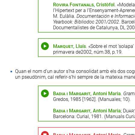
Rovira Fontanals
, Cristòfol
. «Modela
l’Hipertext per a l’Ensenyament-Apren
M. Eulàlia.
Documentación e Informació
Yearbook: Bibliodoc 2001/2002
. Barcel
Documentalistes de Catalunya, DL 2003
Marquet
, Lluís
. «Sobre el mot ‘solapa’
primavera de2002, núm.38, p.19.
Quan el nom d’un autor s’ha consolidat amb els dos cogn
un pseudònim, cal referir-s’hi sempre de la mateixa mane
Badia i Margarit
, Antoni Maria
.
Gramá
Gredos, 1985 [1962]. (Manuales; 10).
Badia i Margarit
, Antoni Maria
;
Duar
Barcelona: Curial, 1981. (Manuals Curia