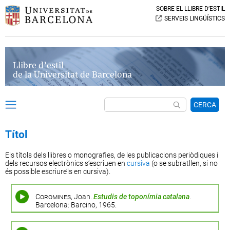
SOBRE EL LLIBRE D’ESTIL
SERVEIS LINGÜÍSTICS
Llibre d’estil
de la Universitat de Barcelona
CERCA
Títol
Els títols dels llibres o monografies, de les publicacions periòdiques i
dels recursos electrònics s’escriuen en
cursiva
(o se subratllen, si no
és possible escriure’ls en cursiva).
Coromines
, Joan.
Estudis de toponímia catalana
.
Barcelona: Barcino, 1965.