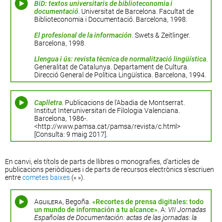
BiD: textos universitaris de biblioteconomia i
documentació
. Universitat de Barcelona. Facultat de
Biblioteconomia i Documentació. Barcelona, 1998.
El profesional de la información
. Swets & Zeitlinger.
Barcelona, 1998.
Llengua i ús: revista tècnica de normalització lingüística
.
Generalitat de Catalunya. Departament de Cultura.
Direcció General de Política Lingüística. Barcelona, 1994.
Caplletra
. Publicacions de l’Abadia de Montserrat.
Institut Interuniversitari de Filologia Valenciana.
Barcelona, 1986-.
<http://www.pamsa.cat/pamsa/revista/c.html>
[Consulta: 9 maig 2017].
En canvi, els títols de parts de llibres o monografies, d’articles de
publicacions periòdiques i de parts de recursos electrònics s’escriuen
entre
cometes baixes
(« »).
Aguilera
, Begoña.
«Recortes de prensa digitales: todo
un mundo de información a tu alcance»
. A:
VII Jornadas
Españolas de Documentación: actas de las jornadas: la