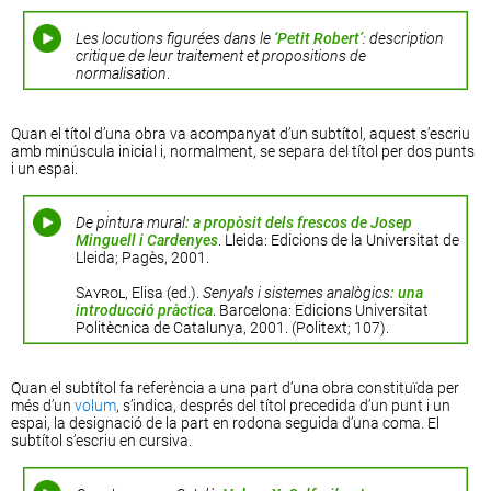
Les locutions figurées dans le
‘Petit Robert’
: description
critique de leur traitement et propositions de
normalisation
.
Quan el títol d’una obra va acompanyat d’un subtítol, aquest s’escriu
amb minúscula inicial i, normalment, se separa del títol per dos punts
i un espai.
De pintura mural
: a propòsit dels frescos de Josep
Minguell i Cardenyes
. Lleida: Edicions de la Universitat de
Lleida; Pagès, 2001.
Sayrol
, Elisa (ed.).
Senyals i sistemes analògics
: una
introducció pràctica
. Barcelona: Edicions Universitat
Politècnica de Catalunya, 2001. (Politext; 107).
Quan el subtítol fa referència a una part d’una obra constituïda per
més d’un
volum
, s’indica, després del títol precedida d’un punt i un
espai, la designació de la part en rodona seguida d’una coma. El
subtítol s’escriu en cursiva.