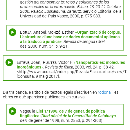
gestión del conocimiento: retos y soluciones de los
profesionales de la información: Bilbao, 19-20-21 Octubre
2000: Palacio Euskalduna
. Zarautz: Servicio Editorial de la
Universidad del País Vasco, 2000, p. 575-583.
Borja
, Anabel;
Monzó
, Esther.
«Organització de corpus.
L’estructura d’una base de dades documental aplicada
a la traducció jurídica»
.
Revista de llengua i dret
,
des. 2000, núm. 34, p. 9-21.
Esteve
, Joan;
Puntes
, Víctor F.
«Nanopartícules: molècules
inorgàniques»
.
Revista de física
, 2003, vol. 24, p. 38-42.
<http://www.raco.cat/index.php/RevistaFisica/article/view/1
[Consulta: 9 maig 2017].
D’altra banda, els títols del textos legals s’escriuen en
rodona
i les
obres en què apareixen publicades, en cursiva.
Vegeu la
Llei 1/1998, de 7 de gener, de política
lingüística
(
Diari oficial de la Generalitat de Catalunya
,
de 9 de gener de 1998, núm. 2553, p. 291-303)