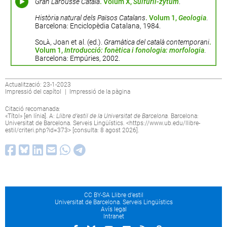
Gran Larousse Català
. Volum X,
Sulfuril-zytum
.
Història natural dels Països Catalans
. Volum 1,
Geologia
.
Barcelona: Enciclopèdia Catalana, 1984.
Solà
, Joan et al. (ed.).
Gramàtica del català contemporani
.
Volum 1,
Introducció: fonètica i fonologia: morfologia
.
Barcelona: Empúries, 2002.
Actualització: 23-1-2023
Impressió del capítol
|
Impressió de la pàgina
Citació recomanada:
«Títol» [en línia]. A:
Llibre d’estil de la Universitat de Barcelona.
Barcelona:
Universitat de Barcelona. Serveis Lingüístics. <
https://www.ub.edu/llibre-
estil/criteri.php?id=373
> [consulta: 8 agost 2026].
CC BY-SA Llibre d’estil
Universitat de Barcelona. Serveis Lingüístics
Avís legal
Intranet