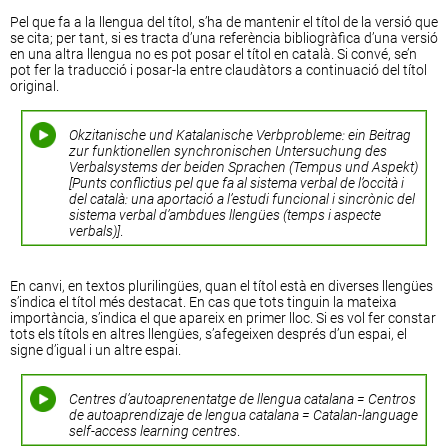
Pel que fa a la llengua del títol, s’ha de mantenir el títol de la versió que
se cita; per tant, si es tracta d’una referència bibliogràfica d’una versió
en una altra llengua no es pot posar el títol en català. Si convé, se’n
pot fer la traducció i posar-la entre claudàtors a continuació del títol
original.
Okzitanische und Katalanische Verbprobleme: ein Beitrag
zur funktionellen synchronischen Untersuchung des
Verbalsystems der beiden Sprachen (Tempus und Aspekt)
[Punts conflictius pel que fa al sistema verbal de l’occità i
del català: una aportació a l’estudi funcional i sincrònic del
sistema verbal d’ambdues llengües (temps i aspecte
verbals)]
.
En canvi, en textos plurilingües, quan el títol està en diverses llengües
s’indica el títol més destacat. En cas que tots tinguin la mateixa
importància, s’indica el que apareix en primer lloc. Si es vol fer constar
tots els títols en altres llengües, s’afegeixen després d’un espai, el
signe d’igual i un altre espai.
Centres d’autoaprenentatge de llengua catalana = Centros
de autoaprendizaje de lengua catalana = Catalan-language
self-access learning centres
.