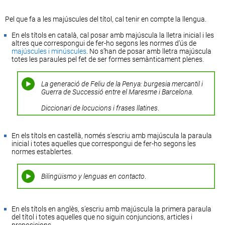
Pel que fa a les majúscules del títol, cal tenir en compte la llengua.
En els títols en català, cal posar amb majúscula la lletra inicial i les
altres que correspongui de fer-ho segons les normes d’ús de
majúscules i minúscules
. No s’han de posar amb lletra majúscula
totes les paraules pel fet de ser formes semànticament plenes.
La generació de Feliu de la Penya: burgesia mercantil i
Guerra de Successió entre el Maresme i Barcelona
.
Diccionari de locucions i frases llatines
.
En els títols en castellà, només s’escriu amb majúscula la paraula
inicial i totes aquelles que correspongui de fer-ho segons les
normes establertes.
Bilingüismo y lenguas en contacto
.
En els títols en anglès, s’escriu amb majúscula la primera paraula
del títol i totes aquelles que no siguin conjuncions, articles i