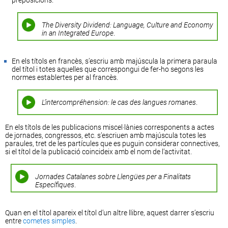
preposicions.
The Diversity Dividend: Language, Culture and Economy
in an Integrated Europe
.
En els títols en francès, s’escriu amb majúscula la primera paraula
del títol i totes aquelles que correspongui de fer-ho segons les
normes establertes per al francès.
L’intercompréhension: le cas des langues romanes
.
En els títols de les publicacions miscel·lànies corresponents a actes
de jornades, congressos, etc. s’escriuen amb majúscula totes les
paraules, tret de les partícules que es puguin considerar connectives,
si el títol de la publicació coincideix amb el nom de l’activitat.
Jornades Catalanes sobre Llengües per a Finalitats
Específiques
.
Quan en el títol apareix el títol d’un altre llibre, aquest darrer s’escriu
entre
cometes simples
.