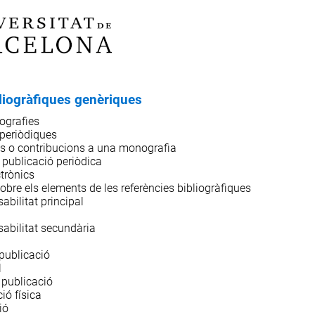
liogràfiques genèriques
ografies
periòdiques
res o contribucions a una monografia
a publicació periòdica
trònics
obre els elements de les referències bibliogràfiques
bilitat principal
abilitat secundària
 publicació
l
 publicació
ió física
ió