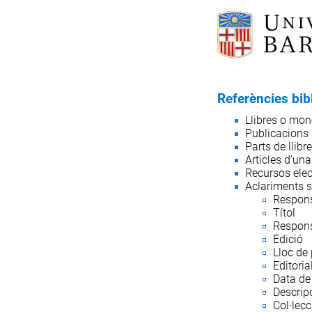
Referències bib
Llibres o mon
Publicacions 
Parts de llib
Articles d’un
Recursos elec
Aclariments s
Responsa
Títol
Respons
Edició
Lloc de
Editoria
Data de
Descripc
Col·lecc