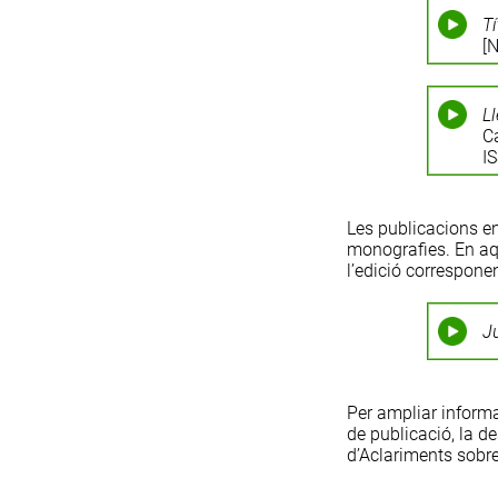
Tí
[N
Ll
Ca
I
Les publicacions en
monografies
. En a
l’edició corresponen
J
Per ampliar inform
de publicació
, la
de
d’
Aclariments sobre