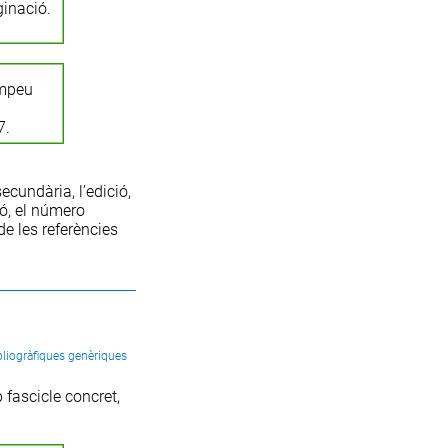
ginació.
ompeu
7.
 secundària
, l’
edició
,
ió
, el
número
e les referències
bliogràfiques genèriques
 fascicle concret,