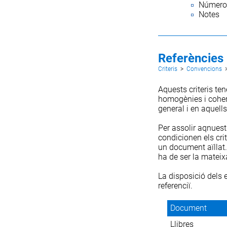
Número 
Notes
Referències 
Criteris
>
Convencions
Aquests criteris te
homogènies i cohere
general i en aquel
Per assolir aqnuest
condicionen els crit
un document aïllat.
ha de ser la mateixa
La disposició dels 
referenciï.
Document
Llibres