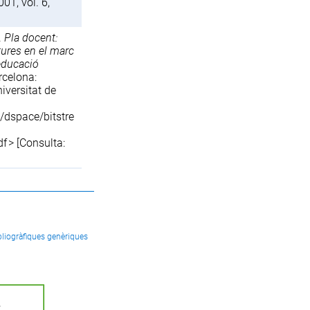
001, vol. 6,
r.
Pla docent:
tures en el marc
educació
arcelona:
iversitat de
u/dspace/bitstre
df
> [Consulta:
bliogràfiques genèriques
.