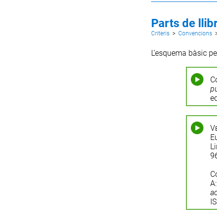
Parts de lli
Criteris
>
Convencions
L’esquema bàsic per
C
p
ed
V
E
Li
9
C
A
ac
I