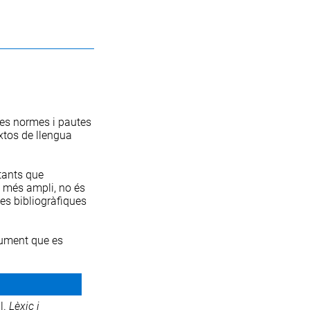
unes normes i pautes
xtos de llengua
tants que
xt més ampli, no és
ies bibliogràfiques
cument que es
al.
Lèxic i