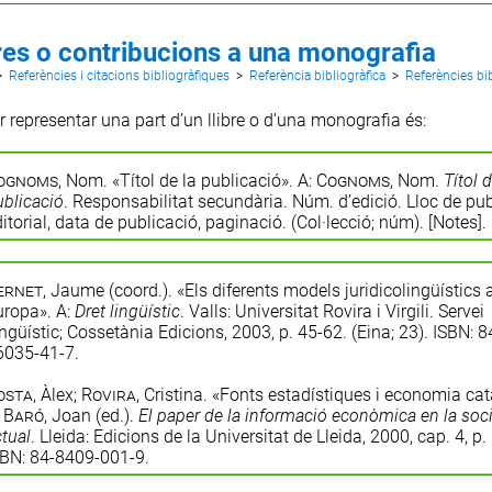
bres o contribucions a una monografia
>
Referències i citacions bibliogràfiques
>
Referència bibliogràfica
>
Referències bi
 representar una part d’un llibre o d’una monografia és:
ognoms
, Nom. «Títol de la publicació». A:
Cognoms
, Nom.
Títol d
ublicació
. Responsabilitat secundària. Núm. d’edició. Lloc de pub
itorial, data de publicació, paginació. (Col·lecció; núm). [Notes].
ernet
, Jaume (coord.). «Els diferents models juridicolingüístics 
uropa». A:
Dret lingüístic
. Valls: Universitat Rovira i Virgili. Servei
ngüístic; Cossetània Edicions, 2003, p. 45-62. (Eina; 23). ISBN: 8
6035-41-7.
osta
, Àlex;
Rovira
, Cristina. «Fonts estadístiques i economia ca
:
Baró
, Joan (ed.).
El paper de la informació econòmica en la soci
tual
. Lleida: Edicions de la Universitat de Lleida, 2000, cap. 4, p.
SBN: 84-8409-001-9.