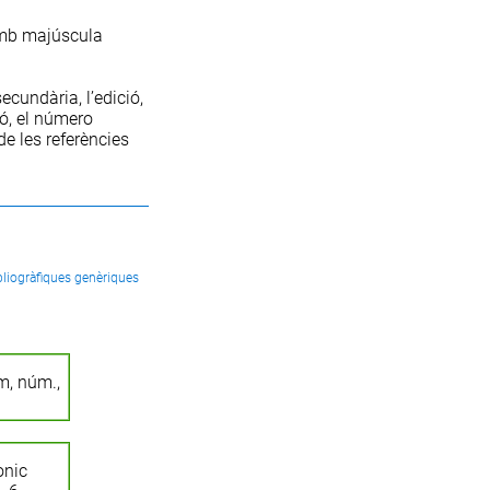
b majúscula
 secundària
, l’
edició
,
ió
, el
número
e les referències
bliogràfiques genèriques
um, núm.,
onic