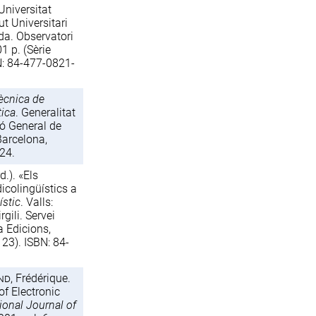
Universitat
t Universitari
da. Observatori
1 p. (Sèrie
N: 84-477-0821-
tècnica de
tica
. Generalitat
ió General de
Barcelona,
24.
.). «Els
dicolingüístics a
ístic
. Valls:
rgili. Servei
a Edicions,
 23). ISBN: 84-
nd
, Frédérique.
f Electronic
tional Journal of