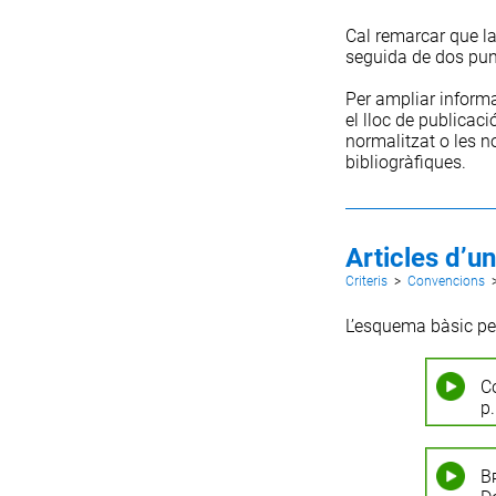
Cal remarcar que la
seguida de dos pun
Per ampliar inform
el
lloc de publicaci
normalitzat
o les
n
bibliogràfiques
.
Articles d’u
Criteris
>
Convencions
L’esquema bàsic per
C
p.
B