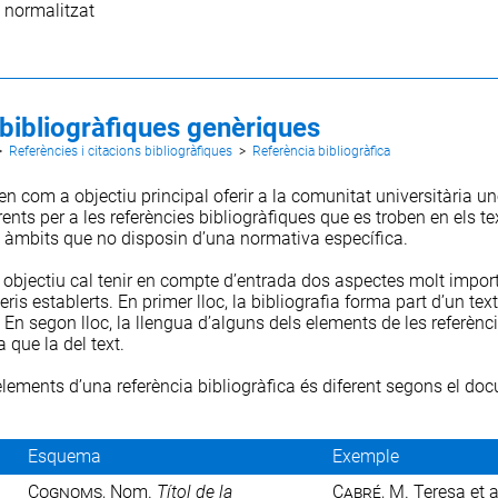
normalitzat
bibliogràfiques genèriques
>
Referències i citacions bibliogràfiques
>
Referència bibliogràfica
nen com a objectiu principal oferir a la comunitat universitària 
nts per a les referències bibliogràfiques que es troben en els te
ls àmbits que no disposin d’una
normativa específica
.
 objectiu cal tenir en compte d’entrada dos aspectes molt impor
eris establerts. En primer lloc, la bibliografia forma part d’un te
 En segon lloc, la llengua d’alguns dels elements de les referènc
 que la del text.
elements d’una referència bibliogràfica és diferent segons el do
Esquema
Exemple
Cognoms
, Nom.
Títol de la
Cabré
, M. Teresa et 