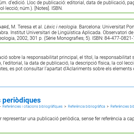
m. d’edició. Lloc de publicació: editorial, data de publicació, pa
ol·lecció; núm.). [Notes]. ISBN.
abré
, M. Teresa et al.
Lèxic i neologia
. Barcelona: Universitat P
bra. Institut Universitari de Lingüística Aplicada. Observatori de
ologia, 2002, 301 p. (Sèrie Monografies; 5). ISBN: 84-477-0821-
ació sobre la
responsabilitat principal
, el
títol
, la
responsabilitat
ó
, l’
editorial
, la
data de publicació
, la
descripció física
, la
col·lecc
otes
, es pot consultar l’apartat d’
Aclariments sobre els elements d
 periòdiques
>
Referències i citacions bibliogràfiques
>
Referència bibliogràfica
>
Referències bi
 representar una publicació periòdica, sense fer referència a cap