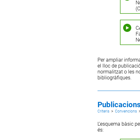
Nú
(C
C
Fa
Ne
Per ampliar inform
el
lloc de publicaci
normalitzat
o les
n
bibliogràfiques
.
Publicacions
Criteris
>
Convencions
L’esquema bàsic per
és: