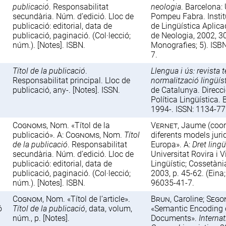
publicació
. Responsabilitat
neologia
. Barcelona: 
secundària. Núm. d’edició. Lloc de
Pompeu Fabra. Institu
publicació: editorial, data de
de Lingüística Aplica
publicació, paginació. (Col·lecció;
de Neologia, 2002, 30
núm.). [Notes]. ISBN.
Monografies; 5). ISB
7.
Títol de la publicació
.
Llengua i ús: revista 
Responsabilitat principal. Lloc de
normalització lingüís
publicació, any-. [Notes]. ISSN.
de Catalunya. Direcc
Política Lingüística. 
1994-. ISSN: 1134-77
Cognoms
, Nom. «Títol de la
Vernet
, Jaume (coord
publicació». A:
Cognoms
, Nom.
Títol
diferents models juri
de la publicació
. Responsabilitat
Europa». A:
Dret lingü
secundària. Núm. d’edició. Lloc de
Universitat Rovira i Vi
publicació: editorial, data de
Lingüístic; Cossetàni
publicació, paginació. (Col·lecció;
2003, p. 45-62. (Eina;
núm.). [Notes]. ISBN.
96035-41-7.
Cognom
, Nom. «Títol de l’article».
Brun
, Caroline;
Sego
ó
Títol de la publicació
, data, volum,
«Semantic Encoding o
núm., p. [Notes].
Documents».
Interna