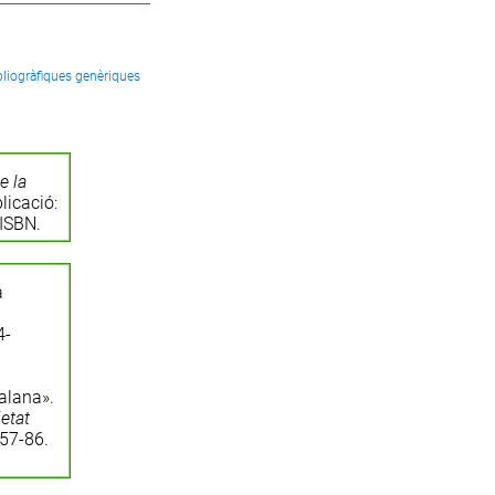
bliogràfiques genèriques
e la
licació:
 ISBN.
a
4-
talana».
etat
 57-86.