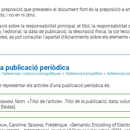
 preposició que precedeix el document font és la preposició
a
am
ts, i no
en
ni
dins
.
ació sobre la
responsabilitat principal
, el
títol
, la
responsabilitat
ó
, l’
editorial
, la
data de publicació
, la
descripció física
, la
col·lecc
otes
, es pot consultar l’apartat d’
Aclariments sobre els elements d
na publicació periòdica
>
Referències i citacions bibliogràfiques
>
Referència bibliogràfica
>
Referències bi
 representar els articles d’una publicació periòdica és:
ognom
, Nom. «Títol de l’article».
Títol de la publicació
, data, vol
 [Notes].
run
, Caroline;
Segond
, Frédérique. «Semantic Encoding of Electr