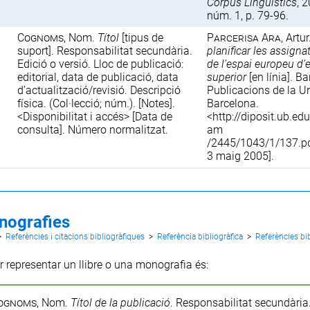
Corpus Linguistics
, 2
núm. 1, p. 79-96.
Cognoms
, Nom.
Títol
[tipus de
Parcerisa Ara
, Artu
suport]. Responsabilitat secundària.
planificar les assigna
Edició o versió. Lloc de publicació:
de l’espai europeu d’
editorial, data de publicació, data
superior
[en línia]. B
d’actualització/revisió. Descripció
Publicacions de la Un
física. (Col·lecció; núm.). [Notes].
Barcelona.
<Disponibilitat i accés> [Data de
<
http://diposit.ub.ed
consulta]. Número normalitzat.
am
/2445/1043/1/137.p
3 maig 2005].
nografies
>
Referències i citacions bibliogràfiques
>
Referència bibliogràfica
>
Referències bi
 representar un llibre o una monografia és:
ognoms
, Nom.
Títol de la publicació
. Responsabilitat secundària