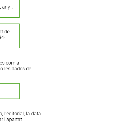
, any-.
at de
94-.
des com a
 o les dades de
ió
, l’
editorial
, la
data
ar l’apartat