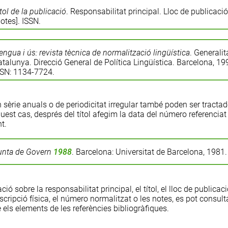
tol de la publicació
. Responsabilitat principal. Lloc de publicació
otes]. ISSN.
engua i ús: revista tècnica de normalització lingüística
. Generalit
talunya. Direcció General de Política Lingüística. Barcelona, 19
SSN: 1134-7724.
 sèrie anuals o de periodicitat irregular també poden ser tracta
quest cas, després del títol afegim la data del número referenciat
t.
unta de Govern
1988
. Barcelona: Universitat de Barcelona, 1981.
ació sobre la
responsabilitat principal
, el
títol
, el
lloc de publicac
scripció física
, el
número normalitzat
o les
notes
, es pot consult
 els elements de les referències bibliogràfiques
.