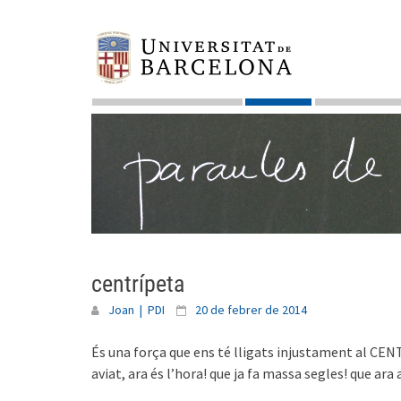
Skip
to
content
centrípeta
Joan | PDI
20 de febrer de 2014
És una força que ens té lligats injustament al CENT
aviat, ara és l’hora! que ja fa massa segles! que ara