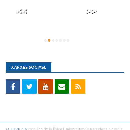
<<
>>
XARXES SOCIASL
CC BY-NC-SA
Paraules de la física | Universitat de Barcelona. Serveis