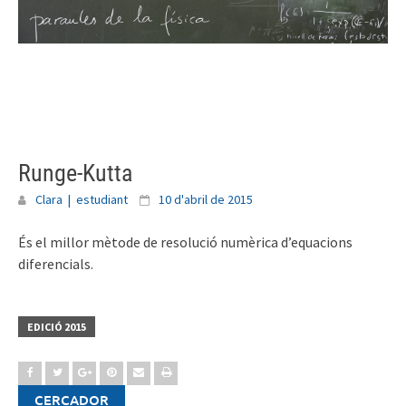
Skip
to
content
Runge-Kutta
Clara | estudiant
10 d'abril de 2015
És el millor mètode de resolució numèrica d’equacions
diferencials.
EDICIÓ 2015
CERCADOR