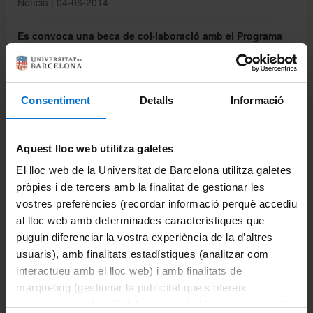
Notícia | 04-06-2014
Es convoca una beca de col·laboració amb el Programa
de doctorat en Ciutadania i Drets Humans
Notícia | 03-06-2014
Consentiment
Detalls
Informació
2a edició del curs Iniciativa emprenedora universitària
Notícia | 03-06-2014
Aquest lloc web utilitza galetes
Sessió informativa per a l'alumnat de nou accés al grau
El lloc web de la Universitat de Barcelona utilitza galetes
de Filosofia
pròpies i de tercers amb la finalitat de gestionar les
Notícia | 02-06-2014
vostres preferències (recordar informació perquè accediu
al lloc web amb determinades característiques que
La teva opinió compta! Enquestes d'opinió per a
puguin diferenciar la vostra experiència de la d’altres
estudiants de grau i màster
usuaris), amb finalitats estadístiques (analitzar com
Notícia | 30-05-2014
interactueu amb el lloc web) i amb finalitats de
màrqueting (gestionar la publicitat que s’ofereix
Seminari sobre la Vida i la Mort: «Ètica i procreació»
adequant-la en funció dels vostres hàbits de navegació).