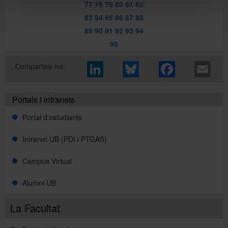
77
78
79
80
81
82
83
84
85
86
87
88
89
90
91
92
93
94
95
Comparteix-ho:
Portals i intranets
Portal d'estudiants
Intranet UB (PDI i PTGAS)
Campus Virtual
Alumni UB
La Facultat