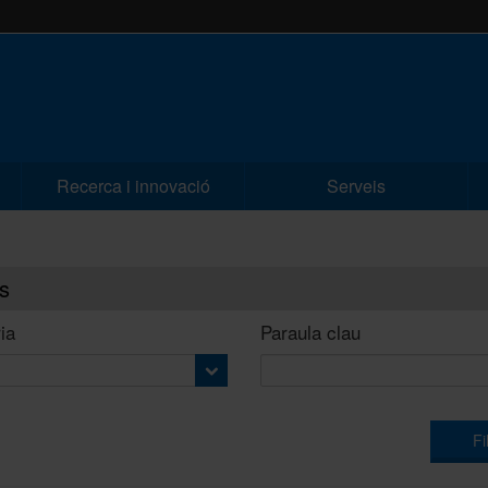
Recerca i innovació
Serveis
s
ia
Paraula clau
Fi