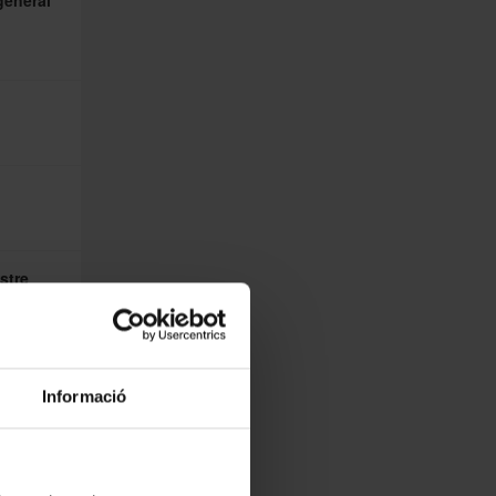
general
stre
icials
Informació
estre,