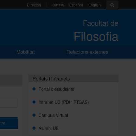
Català
Español
English
Directori
Facultat de
Filosofia
Mobilitat
Relacions externes
Portals i intranets
Portal d'estudiants
Intranet UB (PDI i PTGAS)
Campus Virtual
ltra
Alumni UB