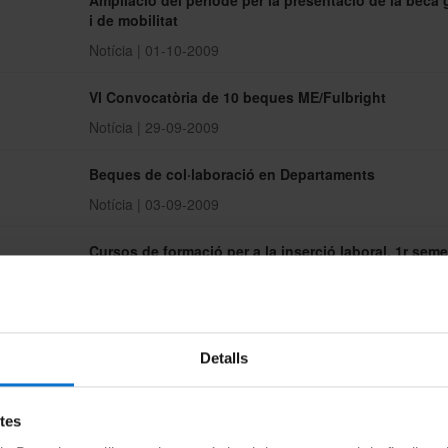
Ampliació del període per la presentació de la beca 
i de mobilitat
Notícia | 01-10-2009
VI Convocatòria de 10 beques ME/Fulbright
Notícia | 29-09-2009
Beques de col·laboració en Departaments
Notícia | 03-09-2009
Cursos de formació per a la inserció laboral. 1r seme
curs 2009-10
Notícia | 03-09-2009
Convocatòria d'ajuts per a la matrícula en Màsters Of
Detalls
Notícia | 03-09-2009
etes
Preinscripció d'assignatures de lliure elecció. 1r sem
curs 2009-10