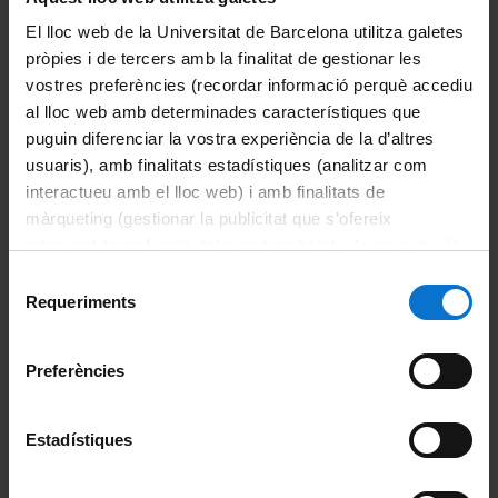
El lloc web de la Universitat de Barcelona utilitza galetes
Durant el procés l’equip es reiniciarà diverses vegades, això
pròpies i de tercers amb la finalitat de gestionar les
pot fer que el teu ordinador no estigui disponible. Un bon
Si ets estudiant:
vostres preferències (recordar informació perquè accediu
moment per iniciar l’actualització podria ser al final de la
al lloc web amb determinades característiques que
Servei d'Atenció a l'Estudiant (SAE)
jornada laboral.
93 355 60 00
puguin diferenciar la vostra experiència de la d’altres
Mentre l’equip s’està actualitzant, no s’ha de forçar el
Portal d'Estudiants
usuaris), amb finalitats estadístiques (analitzar com
tancament de l’equip.
Ajuda Portal d'Estudiants
interactueu amb el lloc web) i amb finalitats de
màrqueting (gestionar la publicitat que s’ofereix
adequant-la en funció dels vostres hàbits de navegació).
Si ets antic alumne:
Per obtenir més informació sobre les galetes podeu
Selecció
consultar la
Política de galetes del lloc web de la
Requeriments
Web Alumni
de
Universitat de Barcelona
.
consentiment
Preferències
Si ets personal jubilat:
Web Ateneu
Estadístiques