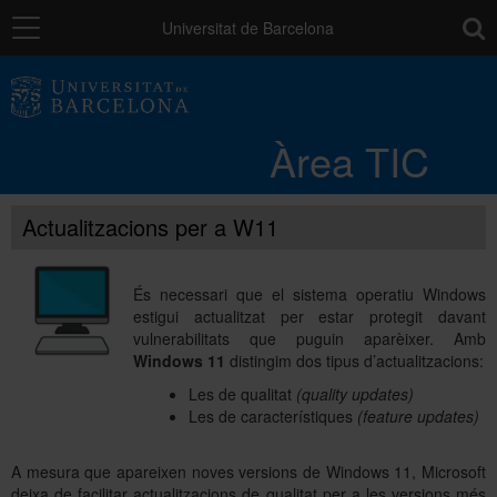
Navegació
toolb
Universitat de Barcelona
Entorn de treball
Àrea TIC
Núvol UB
Actualitzacions per a W11
Catàleg de serveis i tràmits
És necessari que el sistema operatiu Windows
estigui actualitzat per estar protegit davant
Suport a la Docència
vulnerabilitats que puguin aparèixer. Amb
Windows 11
distingim dos tipus d’actualitzacions:
Les de qualitat
(quality updates)
Seguretat de les dades
Les de característiques
(feature updates)
A mesura que apareixen noves versions de Windows 11, Microsoft
PAU: necessites ajuda?
deixa de facilitar actualitzacions de qualitat per a les versions més