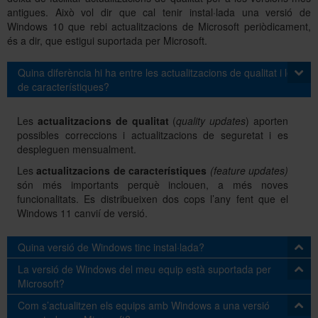
antigues. Això vol dir que cal tenir instal·lada una versió de
Windows 10 que rebi actualitzacions de Microsoft periòdicament,
és a dir, que estigui suportada per Microsoft.
Sobre l'Àrea TIC
Quina diferència hi ha entre les actualitzacions de qualitat i les
de característiques?
Directori
Les
actualitzacions de qualitat
(
quality updates
)
aporten
possibles correccions i actualitzacions de seguretat i es
despleguen mensualment.
Les
actualitzacions de característiques
(feature updates)
són més importants perquè inclouen, a més noves
funcionalitats. Es distribueixen dos cops l’any fent que el
Windows 11 canvií de versió.
Quina versió de Windows tinc instal·lada?
La versió de Windows del meu equip està suportada per
Per saber la versió de Windows que utilitzes pots fer servir
Microsoft?
la
comanda “
winver
”
.
Com s’actualitzen els equips amb Windows a una versió
Pots comprovar les versions suportades
en aquesta pàgina