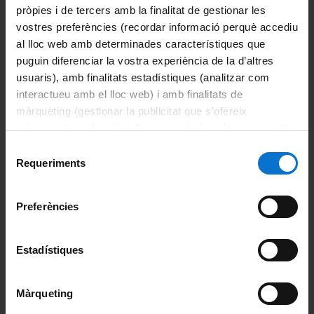
pròpies i de tercers amb la finalitat de gestionar les
vostres preferències (recordar informació perquè accediu
Àrees de coneixement
al lloc web amb determinades característiques que
Codis Unesco
puguin diferenciar la vostra experiència de la d’altres
usuaris), amb finalitats estadístiques (analitzar com
Medicina i Recerca Translacional
interactueu amb el lloc web) i amb finalitats de
màrqueting (gestionar la publicitat que s’ofereix
Objectius
adequant-la en funció dels vostres hàbits de navegació).
Per obtenir més informació sobre les galetes podeu
Selecció
Accés i admissió
consultar la
Política de galetes del lloc web de la
Requeriments
de
Universitat de Barcelona
.
consentiment
Matrícula
Preferències
Avaluació pla de recerca i seguiment
Estadístiques
Presentació de la tesi
Formularis
Màrqueting