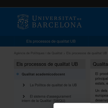
Els processos de qualitat UB
Agència de Polítiques i de Qualitat
Els processos de qualitat UB
Els processos de qualitat UB
Qualit
El proc
Qualitat academicodocent
principa
estats, 
La Política de qualitat de la UB
Un dels
europea 
El sistema d'assegurament
desenvo
intern de la Qualitat (SAIQU)
van ado