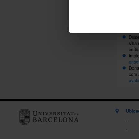
La UB va
marc leg
Publi
actua
Diss
s’ha 
certi
Impl
ensen
Donat
com 
avalu
Ubica
.
.