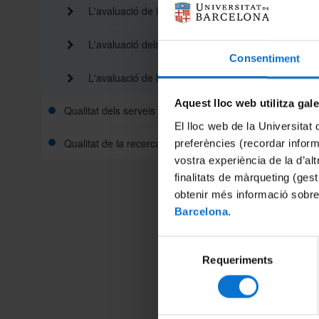
l’assegu
L'avaluació de les titulacions
Un del
l’asseg
L'avaluació dels centres
enllà d
Consentiment
interess
L'avaluació de l'activitat docent
El comp
Aquest lloc web utilitza gal
qualitat
Qualitat dels serveis interns
avaluar 
El lloc web de la Universitat 
través d
Qualitat de la recerca
preferències (recordar infor
de quali
vostra experiència de la d’al
instituc
finalitats de màrqueting (gest
Posterio
obtenir més informació sobre
l’avalua
AQU Cat
Barcelona
.
segons 
Selecció
En el m
Requeriments
Decret 
de
4/2007 
consentiment
ensenyam
ensenya
implanta