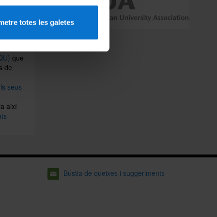
EEES i al
etre totes les galetes
ersió
IQU)
que
és de
els seus
a així
ats
Bústia de queixes i suggeriments