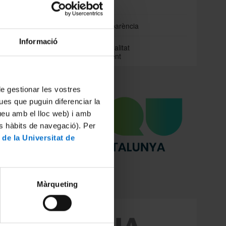
centres
muna de
Portal de transparència
ngui més
es parts
Informació
La Unitat de Qualitat
Academicodocent
nt de la
omençar a
0 anys. A
 de gestionar les vostres
el II Pla
ues que puguin diferenciar la
avaluació
tueu amb el lloc web) i amb
es hàbits de navegació). Per
09) i en
 de la Universitat de
nats per
ablement
 2007.
 pel
Reial
Màrqueting
 orgànica
ció dels
x que els
t (SGIQ)