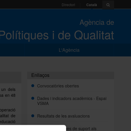
Català
Directori
Agència de
Polítiques i de Qualitat
L'Agència
Enllaços
Convocatòries obertes
 un dels
upa en 48
Dades i indicadors acadèmics - Espai
VSMA
operació
alitat de
Resultats de les avaluacions
educació
us per a
Documents i eines de suport als