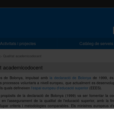
Activitats i projectes
Catàleg de serveis
Qualitat academicodocent
at academicodocent
és de Bolonya, impulsat amb
la declaració de Bolonya
de 1999, és
ls processos voluntaris a nivell europeu, que actualment es desenvol
els quals defineixen
l'espai europeu d'educació superior
(EEES).
 propòsits de la declaració de Bolonya (1999) va ser fomentar la co
en l'assegurament de la qualitat de l'educació superior, amb la fin
lupar criteris i metodologies comparables. Els ministres europeus d'
ptar al 2005 i actualitzar al 2015 els "
Estàndards i directri