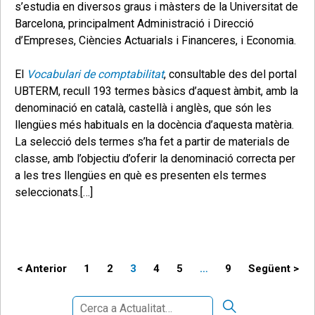
s’estudia en diversos graus i màsters de la Universitat de
Barcelona,
principalment Administració i Direcció
d’Empreses, Ciències Actuarials i Financeres, i Economia.
El
Vocabulari de comptabilitat
,
consultable des del portal
UBTERM, recull 193 termes bàsics d’aquest àmbit, amb la
denominació en català, castellà i anglès, que són les
llengües més habituals en la docència d’aquesta matèria.
La selecció dels termes s’ha fet a partir de materials de
classe, amb l
’objectiu d’oferir la denominació correcta per
a les tres llengües en què es presenten els termes
seleccionats.
[…]
Paginació
< Anterior
1
2
3
4
5
…
9
Següent >
de
Cerca:
CERCA
les