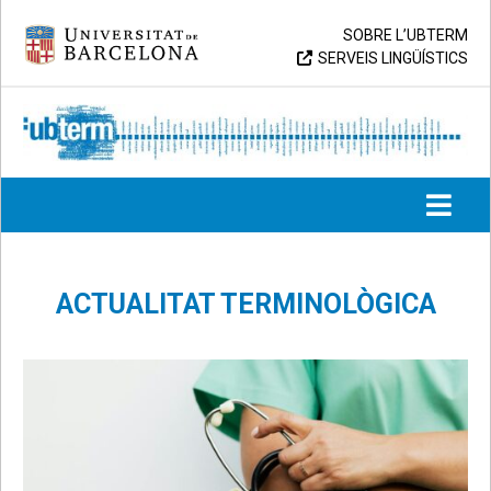
Skip
Universitat de Barcelona
SOBRE L’UBTERM
to
SERVEIS LINGÜÍSTICS
content
UB > UBTERM
ACTUALITAT TERMINOLÒGICA