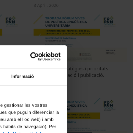
8 April, 2026
ritats: Graus
Definició d'estratègies i prioritats:
 Quins canvis
Recerca, divulgació i publicació.
Informació
'estudis?
17 March, 2026
 de gestionar les vostres
ues que puguin diferenciar la
tueu amb el lloc web) i amb
es hàbits de navegació). Per