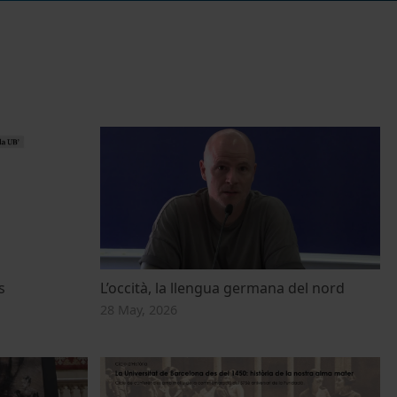
s
L’occità, la llengua germana del nord
28 May, 2026