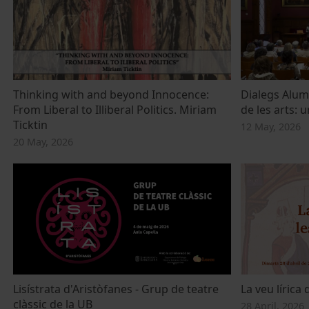
Thinking with and beyond Innocence:
Dialegs Alumn
From Liberal to Illiberal Politics. Miriam
de les arts: 
Ticktin
12 May, 2026
20 May, 2026
Lisístrata d'Aristòfanes - Grup de teatre
La veu lírica
clàssic de la UB
28 April, 2026