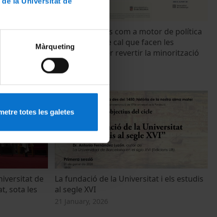
 de la Universitat de
 de política
Les Universitats com a motor de política
tunitats i
lingüística: Què cal que facen les
Màrqueting
Universitats per revertir la minorització
del català?
16 March, 2026
etre totes les galetes
iversitat de
La fundació de la Universitat i els estudis
t, sota les
al segle XVI
21 January, 2026