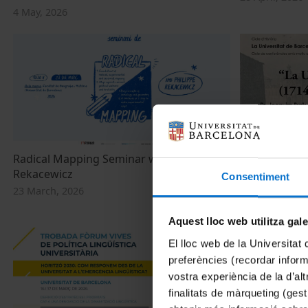
4 May, 2026
Radical Mapping Seminar with Philippe
La Universita
Rekacewicz
18 March, 202
Consentiment
23 March, 2026
Aquest lloc web utilitza gal
El lloc web de la Universitat 
preferències (recordar infor
vostra experiència de la d’al
finalitats de màrqueting (gest