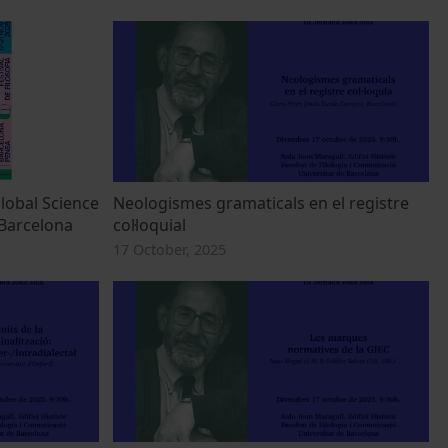
lobal Science
Neologismes gramaticals en el registre
 Barcelona
col·loquial
17 October, 2025