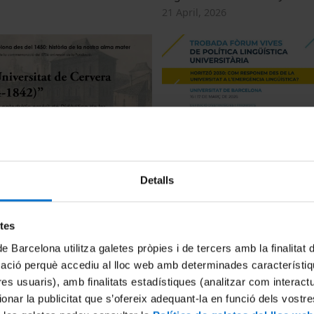
21 April, 2026
t de Cervera (1714-1842)
Definició d'estratègies i prio
Estratègics i Impacte Social.
6
Detalls
s'han d'introduir als plans d
17 March, 2026
etes
de Barcelona utilitza galetes pròpies i de tercers amb la finalitat
mació perquè accediu al lloc web amb determinades característiq
tres usuaris), amb finalitats estadístiques (analitzar com interac
ionar la publicitat que s’ofereix adequant-la en funció dels vostr