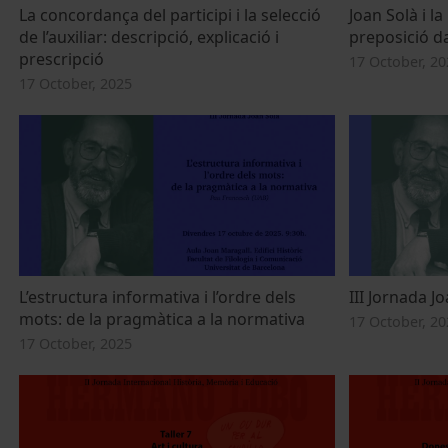
La concordança del participi i la selecció
Joan Solà i la
de l’auxiliar: descripció, explicació i
preposició d
prescripció
17 October, 20
17 October, 2025
L’estructura informativa i l’ordre dels
III Jornada J
mots: de la pragmàtica a la normativa
17 October, 20
17 October, 2025