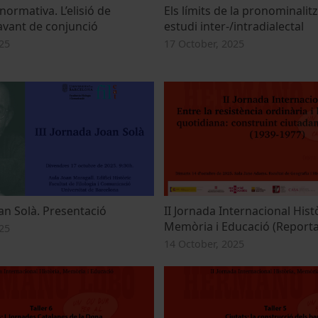
 normativa. L’elisió de
Els límits de la pronominalit
avant de conjunció
estudi inter-/intradialectal
25
17 October, 2025
oan Solà. Presentació
II Jornada Internacional Histò
Memòria i Educació (Reporta
25
14 October, 2025