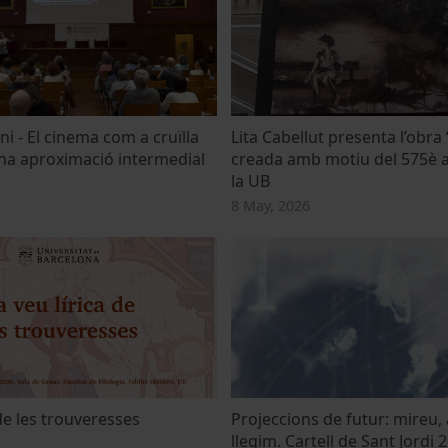
i - El cinema com a cruïlla
Lita Cabellut presenta l’obra 
una aproximació intermedial
creada amb motiu del 575è a
la UB
8 May, 2026
 de les trouveresses
Projeccions de futur: mireu,
llegim. Cartell de Sant Jordi 