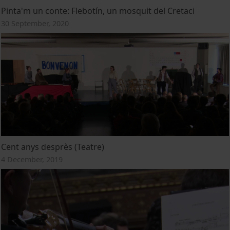
Pinta'm un conte: Flebotín, un mosquit del Cretaci
30 September, 2020
Cent anys desprès (Teatre)
4 December, 2019