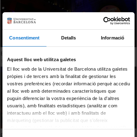
Consentiment
Detalls
Informació
Els Vespres d'hivern 2023
Aquest lloc web utilitza galetes
14 March, 2023
El lloc web de la Universitat de Barcelona utilitza galetes
pròpies i de tercers amb la finalitat de gestionar les
vostres preferències (recordar informació perquè accediu
al lloc web amb determinades característiques que
puguin diferenciar la vostra experiència de la d’altres
usuaris), amb finalitats estadístiques (analitzar com
interactueu amb el lloc web) i amb finalitats de
màrqueting (gestionar la publicitat que s’ofereix
adequant-la en funció dels vostres hàbits de navegació).
Què opinen els artistes d’Els Vespres d’Hivern 2023
Per obtenir més informació sobre les galetes podeu