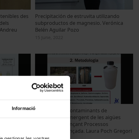
tenibles des
Precipitación de estruvita utilizando
dels
subproductos de magnesio. Verónica
a Andreu
Belén Aguilar Pozo
15 June, 2022
Informació
s
Eliminació de contaminants de
st for the
preocupació emergent de les aigües
astewater
residuals mitjançant Processos
d’Oxidació Avançada. Laura Poch Gregori
15 June, 2022
 de gestionar les vostres