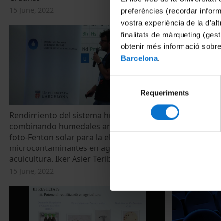
15 June, 2022
preferències (recordar infor
vostra experiència de la d’al
finalitats de màrqueting (gest
obtenir més informació sobre
Barcelona
.
Selecció
Requeriments
de
consentiment
Rendimiento del sistema híbrido
Eliminació d
combinando humedales artificiales y
amb la constr
foto-Fenton solar para la eliminación de
processos d’
microcontaminantes en aguas de
Santacruz
acuicultura. Iker Asier Teribia Casado
15 June, 2022
15 June, 2022