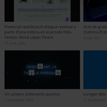
Potencial reutilització d’aigua residual a
Acte de gradu
partir d’una millora en el procés foto-
Química.Pro
Fenton. Nuria López Vinent
6 July, 2021
15 June, 2022
Un univers d'elements químics
L'origen del
5 December, 2019
12 November, 