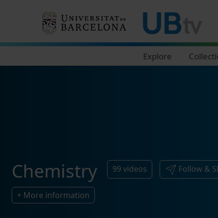
Navegació principal
Explore
Collect
Chemistry
99
videos
Follow & S
+ More information