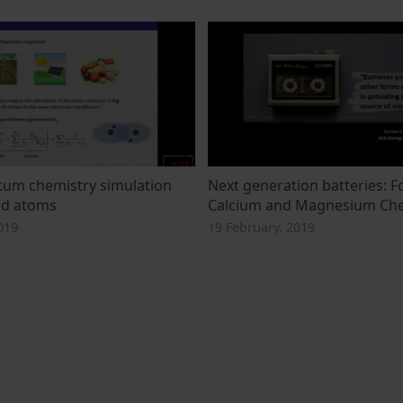
tum chemistry simulation
Next generation batteries: F
old atoms
Calcium and Magnesium Che
019
19 February, 2019