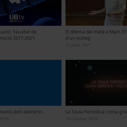
ació. Facultat de
El dilema del metà a Mart. El
moció 2017-2021
d'un ecòleg
22 June, 2021
s noms dels elements
La Taula Periòdica: icona gràf
2019
15 October, 2019