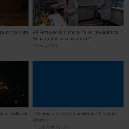
 punt de vista
VII Festa de la Ciència. Taller de química: "
Hi ha química a casa teva?”
18 May, 2021
ica i cultural
150 anys de la taula periòdica: l'inventari
còsmic
10 September, 2019