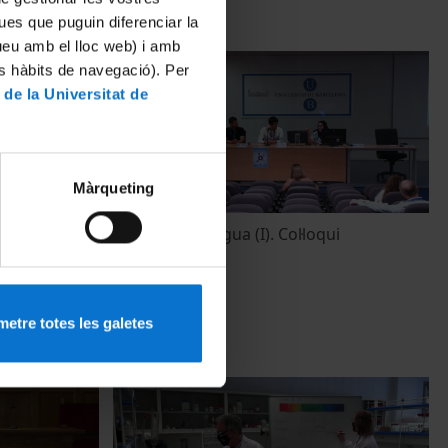
ues que puguin diferenciar la
tueu amb el lloc web) i amb
es hàbits de navegació). Per
 de la Universitat de
Màrqueting
qui
Química de l’aigua (I). Col·loqui
15 June, 2022
etre totes les galetes