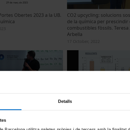
Portes Obertes 2023 a la UB.
CO2 upcycling: solucions sos
Química
de la química per prescindir 
combustibles fòssils. Teres
023
Arbella
17 October, 2022
Detalls
 bioplàstics mitjançant
Iron impregnated biochar a
es en àcids grassos volàtils.
heterogeneous Fenton cataly
cola
removal of environmental w
etes
pollutants. Albert Sales Alba
15 June, 2022
de Barcelona utilitza galetes pròpies i de tercers amb la finalitat