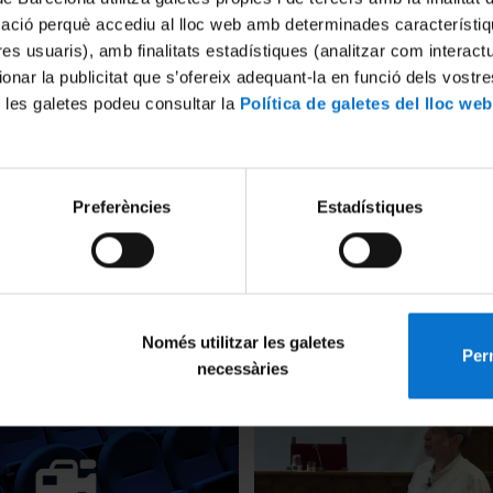
mació perquè accediu al lloc web amb determinades característiq
tres usuaris), amb finalitats estadístiques (analitzar com interac
ionar la publicitat que s’ofereix adequant-la en funció dels vostr
 les galetes podeu consultar la
Política de galetes del lloc web
Preferències
Estadístiques
e contaminants orgànics
Química de l’aigua (II). Col·lo
ucció d’aiguamolls i
15 June, 2022
oxidació avançada. Ana Piera
Només utilitzar les galetes
Perm
necessàries