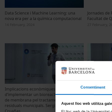
Data Science i Machine Learning: una
Jornades de 
nova era per a la química computacional
Facultat de 
14 February, 2024
27 February, 2
Consentiment
Implicacions econòmiques
Producció de
d’implementar un bioreactor anaeròbic
corrents riqu
de membrana pel tractament d’aigües
Sergi Peña Pi
Aquest lloc web utilitza gal
residuals municipals. Sergi Vinardell
15 June, 2022
Cruañas
El lloc web de la Universitat 