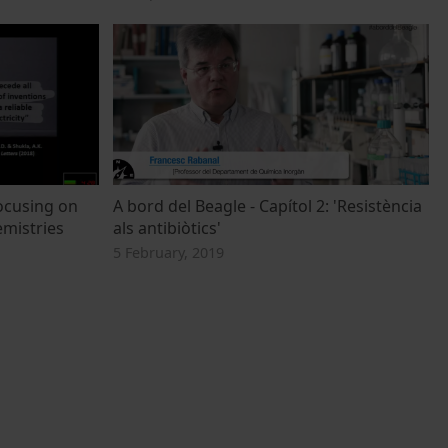
ocusing on
A bord del Beagle - Capítol 2: 'Resistència
mistries
als antibiòtics'
5 February, 2019