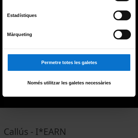
Estadístiques
Màrqueting
Permetre totes les galetes
Només utilitzar les galetes necessàries
Callús - I*EARN