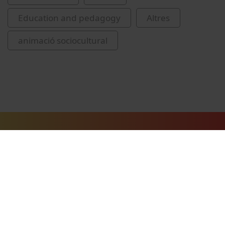
Education and pedagogy
Altres
animació sociocultural
Related videos