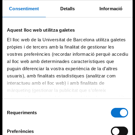
Consentiment
Detalls
Informació
Try again
Aquest lloc web utilitza galetes
El lloc web de la Universitat de Barcelona utilitza galetes
pròpies i de tercers amb la finalitat de gestionar les
vostres preferències (recordar informació perquè accediu
al lloc web amb determinades característiques que
puguin diferenciar la vostra experiència de la d’altres
usuaris), amb finalitats estadístiques (analitzar com
interactueu amb el lloc web) i amb finalitats de
màrqueting (gestionar la publicitat que s’ofereix
adequant-la en funció dels vostres hàbits de navegació).
Per obtenir més informació sobre les galetes podeu
Selecció
consultar la
Política de galetes del lloc web de la
Requeriments
de
Universitat de Barcelona
.
consentiment
Preferències