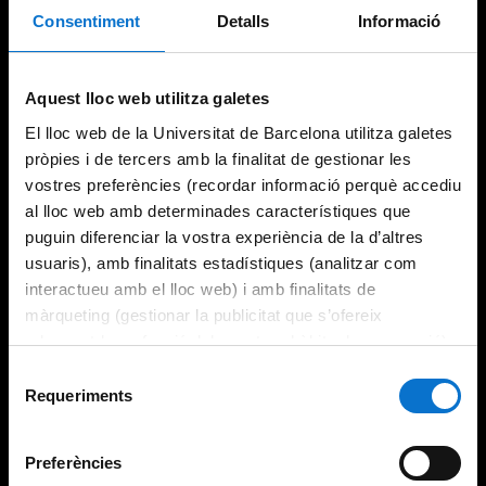
Consentiment
Detalls
Informació
Aquest lloc web utilitza galetes
El lloc web de la Universitat de Barcelona utilitza galetes
pròpies i de tercers amb la finalitat de gestionar les
vostres preferències (recordar informació perquè accediu
al lloc web amb determinades característiques que
puguin diferenciar la vostra experiència de la d’altres
usuaris), amb finalitats estadístiques (analitzar com
interactueu amb el lloc web) i amb finalitats de
màrqueting (gestionar la publicitat que s’ofereix
adequant-la en funció dels vostres hàbits de navegació).
Per obtenir més informació sobre les galetes podeu
Selecció
consultar la
Política de galetes del lloc web de la
Requeriments
de
Universitat de Barcelona
.
consentiment
Preferències