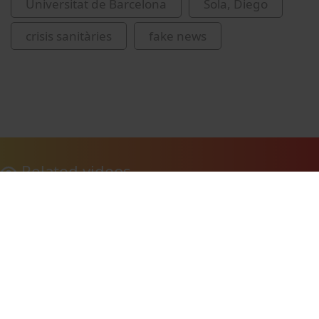
Universitat de Barcelona
Sola, Diego
crisis sanitàries
fake news
Related videos