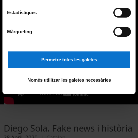
Estadístiques
Màrqueting
Permetre totes les galetes
Només utilitzar les galetes necessàries
Diego Sola. Fake news i història
28 April, 2020
Catalan