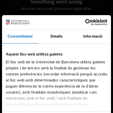
Something went wrong
An error occurred, please try again later.
Try again
Consentiment
Detalls
Informació
Aquest lloc web utilitza galetes
El lloc web de la Universitat de Barcelona utilitza galetes
pròpies i de tercers amb la finalitat de gestionar les
vostres preferències (recordar informació perquè accediu
al lloc web amb determinades característiques que
puguin diferenciar la vostra experiència de la d’altres
usuaris), amb finalitats estadístiques (analitzar com
interactueu amb el lloc web) i amb finalitats de
màrqueting (gestionar la publicitat que s’ofereix
adequant-la en funció dels vostres hàbits de navegació).