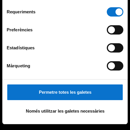
Per obtenir més informació sobre les galetes podeu
Selecció
consultar la
Política de galetes del lloc web de la
Requeriments
de
Universitat de Barcelona
.
consentiment
Preferències
Estadístiques
Màrqueting
Permetre totes les galetes
Només utilitzar les galetes necessàries