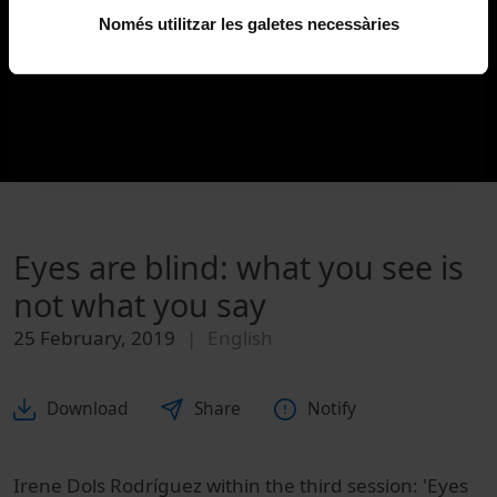
Només utilitzar les galetes necessàries
Eyes are blind: what you see is
not what you say
25 February, 2019
English
Download
Share
Notify
Irene Dols Rodríguez within the third session: 'Eyes