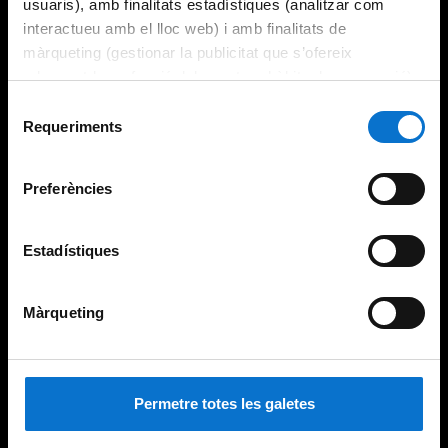
usuaris), amb finalitats estadístiques (analitzar com
interactueu amb el lloc web) i amb finalitats de
màrqueting (gestionar la publicitat que s’ofereix
adequant-la en funció dels vostres hàbits de navegació).
Per obtenir més informació sobre les galetes podeu
Selecció
consultar la
Política de galetes del lloc web de la
Requeriments
de
Universitat de Barcelona
.
consentiment
Preferències
Estadístiques
Màrqueting
Permetre totes les galetes