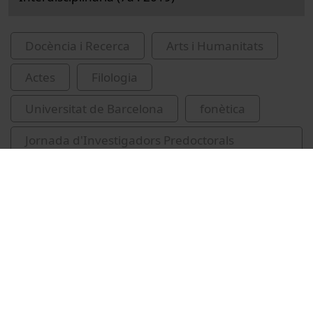
Docència i Recerca
Arts i Humanitats
Actes
Filologia
Universitat de Barcelona
fonètica
Jornada d'Investigadors Predoctorals
Interdisciplinària
Dols Rodríguez, Irene