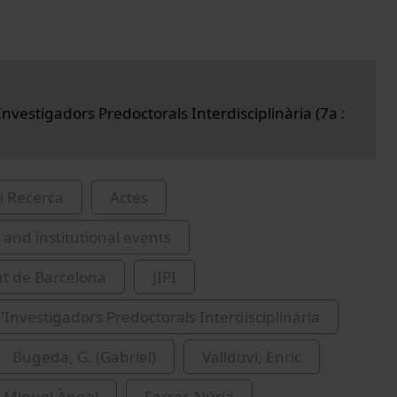
nvestigadors Predoctorals Interdisciplinària (7a :
i Recerca
Actes
and institutional events
at de Barcelona
JIPI
'Investigadors Predoctorals Interdisciplinària
Bugeda, G. (Gabriel)
Vallduví, Enric
 Miquel Àngel
Ferrer, Núria