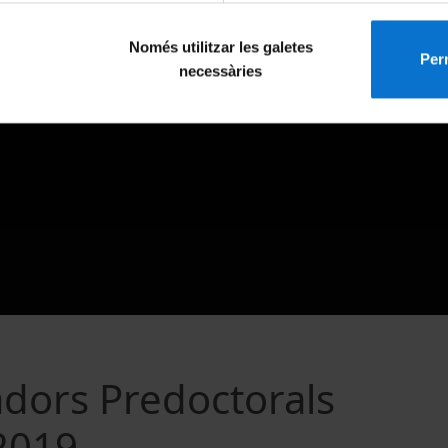
Només utilitzar les galetes
Perm
necessàries
adors Predoctorals
 2019