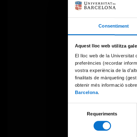
Consentiment
Aquest lloc web utilitza gal
El lloc web de la Universitat 
preferències (recordar infor
vostra experiència de la d’al
finalitats de màrqueting (gest
obtenir més informació sobre
Barcelona
.
Selecció
Requeriments
de
consentiment