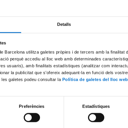
Try again
Detalls
etes
de Barcelona utilitza galetes pròpies i de tercers amb la finalitat
mació perquè accediu al lloc web amb determinades característiq
tres usuaris), amb finalitats estadístiques (analitzar com interac
ionar la publicitat que s’ofereix adequant-la en funció dels vostr
 les galetes podeu consultar la
Política de galetes del lloc web
Preferències
Estadístiques