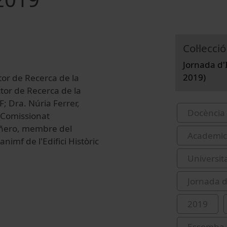
Col·lecció
Jornada d'I
2019)
tor de Recerca de la
tor de Recerca de la
F; Dra. Núria Ferrer,
Docència 
 Comissionat
Piñero, membre del
Academic 
nimf de l'Edifici Històric
Universit
Jornada d
2019
Essomba,