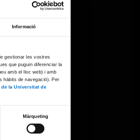
Informació
 de gestionar les vostres
ues que puguin diferenciar la
tueu amb el lloc web) i amb
es hàbits de navegació). Per
 de la Universitat de
Màrqueting