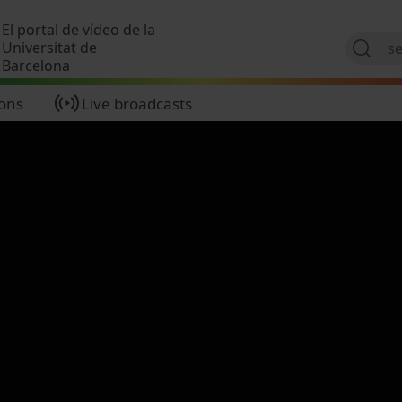
Skip to main content
El portal de vídeo de la
Universitat de
Barcelona
ions
Live broadcasts