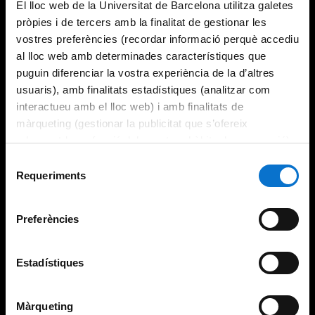
El lloc web de la Universitat de Barcelona utilitza galetes
pròpies i de tercers amb la finalitat de gestionar les
vostres preferències (recordar informació perquè accediu
al lloc web amb determinades característiques que
puguin diferenciar la vostra experiència de la d’altres
usuaris), amb finalitats estadístiques (analitzar com
interactueu amb el lloc web) i amb finalitats de
màrqueting (gestionar la publicitat que s’ofereix
adequant-la en funció dels vostres hàbits de navegació).
Per obtenir més informació sobre les galetes podeu
Selecció
consultar la
Política de galetes del lloc web de la
Requeriments
de
Universitat de Barcelona
.
consentiment
Preferències
Estadístiques
Màrqueting