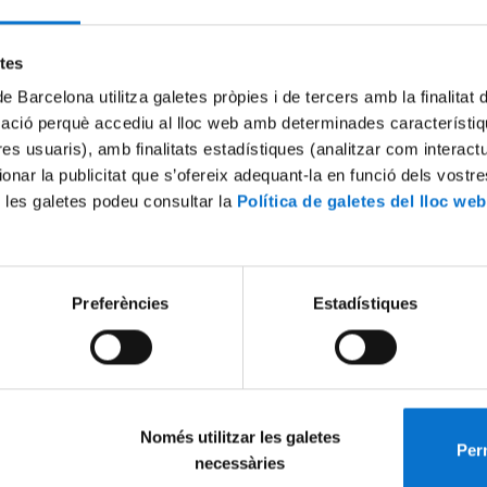
Try again
etes
de Barcelona utilitza galetes pròpies i de tercers amb la finalitat
mació perquè accediu al lloc web amb determinades característiq
tres usuaris), amb finalitats estadístiques (analitzar com interac
ionar la publicitat que s’ofereix adequant-la en funció dels vostr
 les galetes podeu consultar la
Política de galetes del lloc web
Preferències
Estadístiques
Només utilitzar les galetes
Perm
necessàries