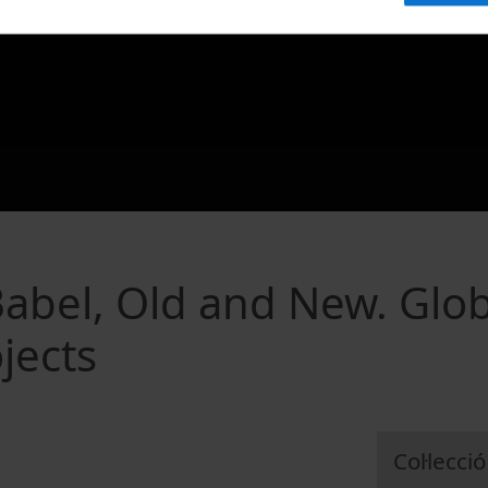
Babel, Old and New. Glo
jects
Col·lecció