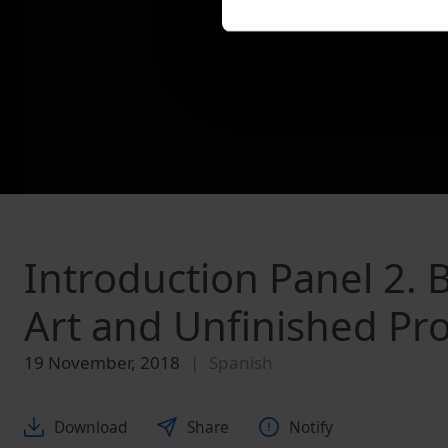
Introduction Panel 2. 
Art and Unfinished Pro
19 November, 2018
Spanish
Download
Share
Notify