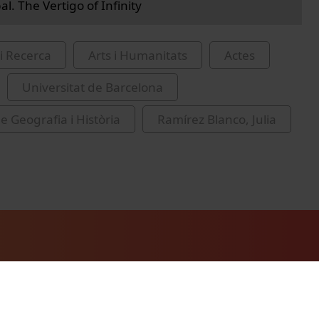
l. The Vertigo of Infinity
i Recerca
Arts i Humanitats
Actes
Universitat de Barcelona
e Geografia i Història
Ramírez Blanco, Julia