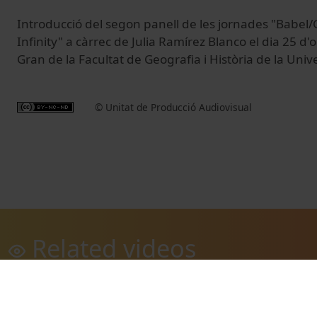
Introducció del segon panell de les jornades "Babel/G
Infinity" a càrrec de Julia Ramírez Blanco el dia 25 d'
Gran de la Facultat de Geografia i Història de la Univ
© Unitat de Producció Audiovisual
Related videos