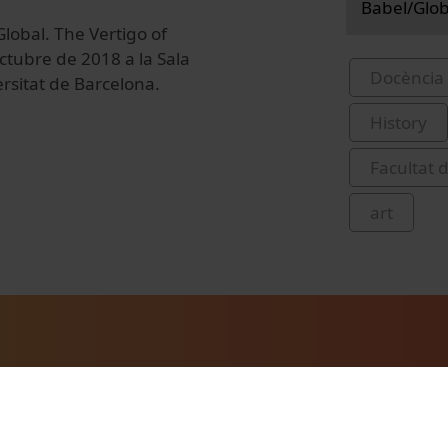
Babel/Globa
lobal. The Vertigo of
octubre de 2018 a la Sala
Docència 
ersitat de Barcelona.
History
Facultat d
art