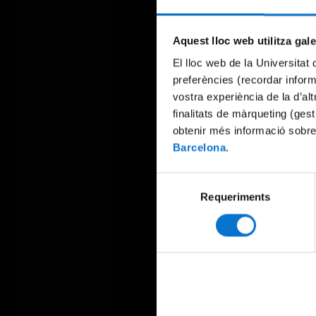
Aquest lloc web utilitza gal
El lloc web de la Universitat 
preferències (recordar infor
vostra experiència de la d’al
finalitats de màrqueting (gest
obtenir més informació sobre
Barcelona
.
Selecció
Requeriments
de
consentiment