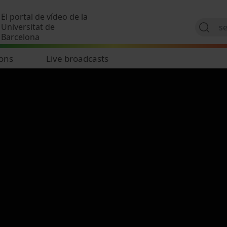
Skip to main content
El portal de vídeo de la
Universitat de
Barcelona
ions
Live broadcasts