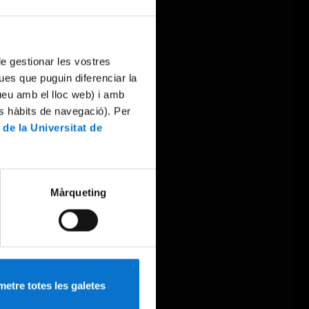
 de gestionar les vostres
ues que puguin diferenciar la
tueu amb el lloc web) i amb
es hàbits de navegació). Per
 de la Universitat de
Màrqueting
etre totes les galetes