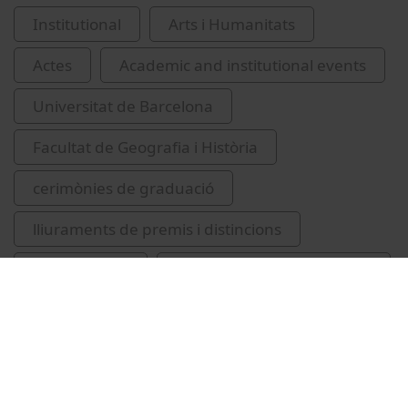
Institutional
Arts i Humanitats
Actes
Academic and institutional events
Universitat de Barcelona
Facultat de Geografia i Història
cerimònies de graduació
lliuraments de premis i distincions
Roigé, Xavier
Triadó, Joan-Ramon, 1948-
Sánchez Aguilera, Dolores
Font i Garolera, Jaume