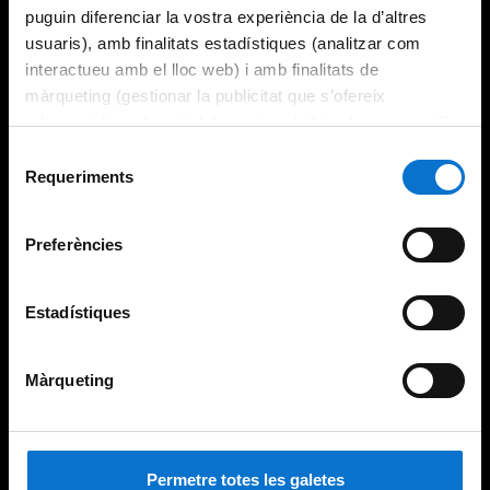
puguin diferenciar la vostra experiència de la d’altres
usuaris), amb finalitats estadístiques (analitzar com
interactueu amb el lloc web) i amb finalitats de
màrqueting (gestionar la publicitat que s’ofereix
adequant-la en funció dels vostres hàbits de navegació).
Per obtenir més informació sobre les galetes podeu
Selecció
consultar la
Política de galetes del lloc web de la
Requeriments
de
Universitat de Barcelona
.
consentiment
Preferències
Estadístiques
Màrqueting
Permetre totes les galetes