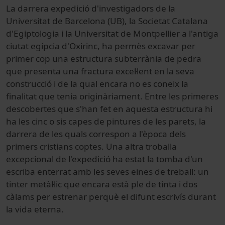
La darrera expedició d'investigadors de la
Universitat de Barcelona (UB), la Societat Catalana
d'Egiptologia i la Universitat de Montpellier a l'antiga
ciutat egípcia d'Oxirinc, ha permès excavar per
primer cop una estructura subterrània de pedra
que presenta una fractura excel·lent en la seva
construcció i de la qual encara no es coneix la
finalitat que tenia originàriament. Entre les primeres
descobertes que s'han fet en aquesta estructura hi
ha les cinc o sis capes de pintures de les parets, la
darrera de les quals correspon a l'època dels
primers cristians coptes. Una altra troballa
excepcional de l'expedició ha estat la tomba d'un
escriba enterrat amb les seves eines de treball: un
tinter metàl·lic que encara està ple de tinta i dos
càlams per estrenar perquè el difunt escrivís durant
la vida eterna.