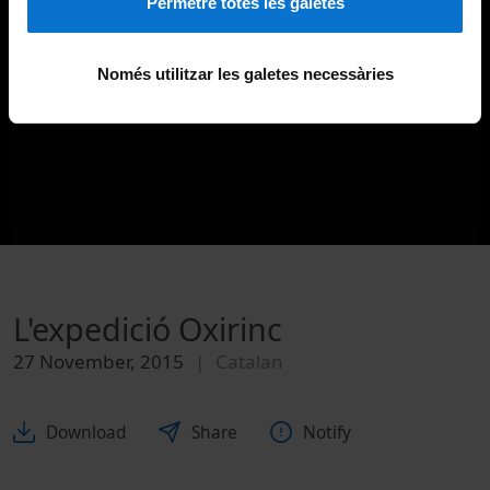
Permetre totes les galetes
Només utilitzar les galetes necessàries
L'expedició Oxirinc
27 November, 2015
Catalan
Download
Share
Notify