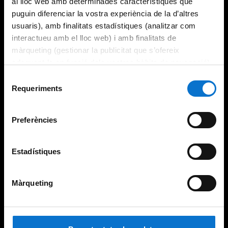
al lloc web amb determinades característiques que
puguin diferenciar la vostra experiència de la d’altres
usuaris), amb finalitats estadístiques (analitzar com
interactueu amb el lloc web) i amb finalitats de
màrqueting (gestionar la publicitat que s’ofereix
adequant-la en funció dels vostres hàbits de navegació).
Per obtenir més informació sobre les galetes podeu
Selecció
consultar la
Política de galetes del lloc web de la
Requeriments
de
Universitat de Barcelona
.
consentiment
Preferències
Estadístiques
Màrqueting