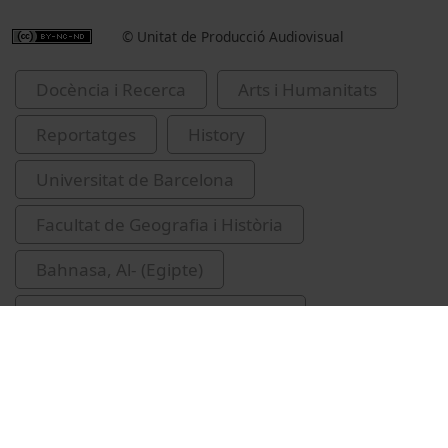
© Unitat de Producció Audiovisual
Docència i Recerca
Arts i Humanitats
Reportatges
History
Universitat de Barcelona
Facultat de Geografia i Història
Bahnasa, Al- (Egipte)
Societat Catalana d'Egiptologia
expedicions arqueològiques
excavacions arqueològiques