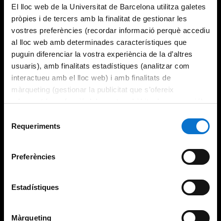
El lloc web de la Universitat de Barcelona utilitza galetes
pròpies i de tercers amb la finalitat de gestionar les
vostres preferències (recordar informació perquè accediu
al lloc web amb determinades característiques que
puguin diferenciar la vostra experiència de la d’altres
usuaris), amb finalitats estadístiques (analitzar com
interactueu amb el lloc web) i amb finalitats de
màrqueting (gestionar la publicitat que s’ofereix
adequant-la en funció dels vostres hàbits de navegació).
Per obtenir més informació sobre les galetes podeu
Selecció
consultar la
Política de galetes del lloc web de la
Requeriments
de
Universitat de Barcelona
.
consentiment
Preferències
Estadístiques
Màrqueting