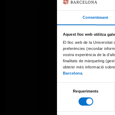
Consentiment
Aquest lloc web utilitza gal
El lloc web de la Universitat 
preferències (recordar infor
vostra experiència de la d’al
finalitats de màrqueting (gest
obtenir més informació sobre
Barcelona
.
Selecció
Requeriments
de
consentiment