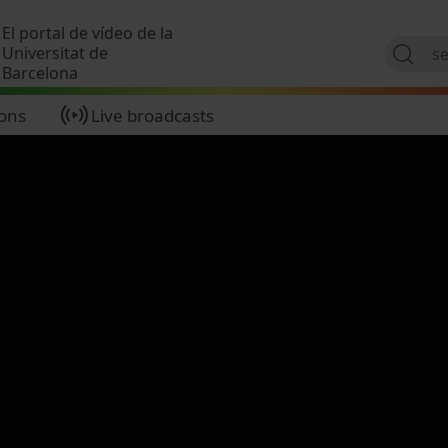
Skip to main content
El portal de vídeo de la
Universitat de
Barcelona
ions
Live broadcasts