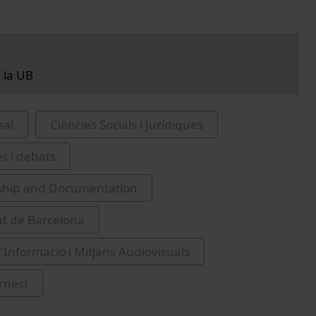
 la UB
nal
Ciències Socials i Jurídiques
es i debats
nship and Documentation
at de Barcelona
d'Informació i Mitjans Audiovisuals
rnest