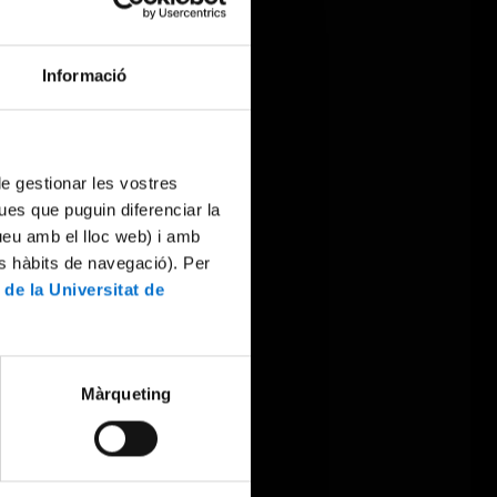
Informació
 de gestionar les vostres
ues que puguin diferenciar la
tueu amb el lloc web) i amb
es hàbits de navegació). Per
 de la Universitat de
Màrqueting