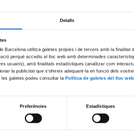
Detalls
Try again
etes
de Barcelona utilitza galetes pròpies i de tercers amb la finalitat
mació perquè accediu al lloc web amb determinades característiq
tres usuaris), amb finalitats estadístiques (analitzar com interac
ionar la publicitat que s’ofereix adequant-la en funció dels vostr
 les galetes podeu consultar la
Política de galetes del lloc web
Preferències
Estadístiques