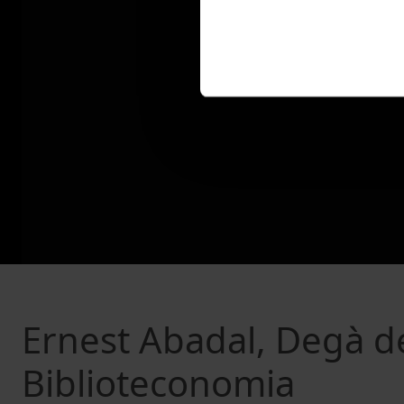
Ernest Abadal, Degà de
Biblioteconomia