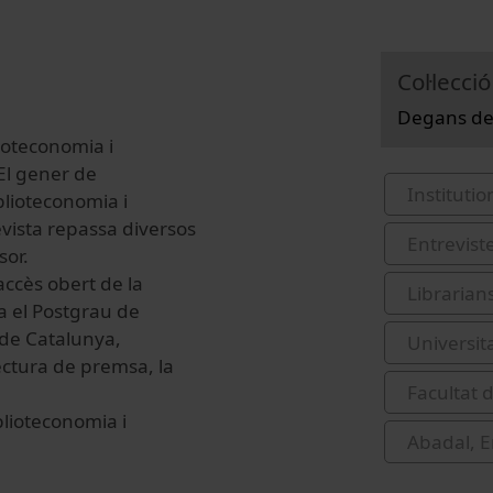
Col·lecció
Degans de
lioteconomia i
El gener de
Institutio
blioteconomia i
vista repassa diversos
Entrevist
sor.
'accès obert de la
Libraria
a el Postgrau de
s de Catalunya,
Universit
lectura de premsa, la
Facultat 
iblioteconomia i
Abadal, E