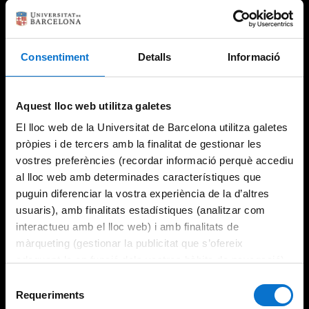
Consentiment
Detalls
Informació
Aquest lloc web utilitza galetes
El lloc web de la Universitat de Barcelona utilitza galetes
pròpies i de tercers amb la finalitat de gestionar les
vostres preferències (recordar informació perquè accediu
al lloc web amb determinades característiques que
puguin diferenciar la vostra experiència de la d’altres
usuaris), amb finalitats estadístiques (analitzar com
interactueu amb el lloc web) i amb finalitats de
màrqueting (gestionar la publicitat que s’ofereix
adequant-la en funció dels vostres hàbits de navegació).
Per obtenir més informació sobre les galetes podeu
Selecció
consultar la
Política de galetes del lloc web de la
Requeriments
de