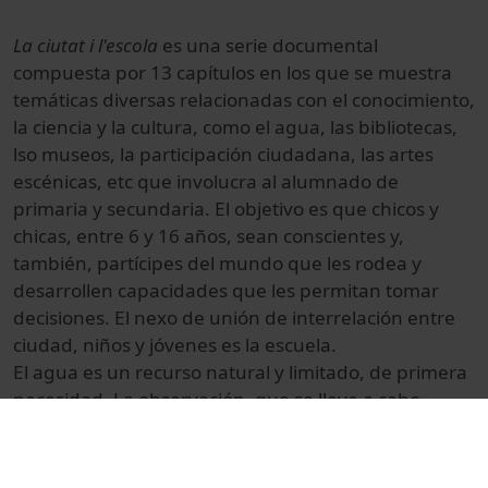
La ciutat i l'escola
es una serie documental
compuesta por 13 capítulos en los que se muestra
temáticas diversas relacionadas con el conocimiento,
la ciencia y la cultura, como el agua, las bibliotecas,
lso museos, la participación ciudadana, las artes
escénicas, etc que involucra al alumnado de
primaria y secundaria. El objetivo es que chicos y
chicas, entre 6 y 16 años, sean conscientes y,
también, partícipes del mundo que les rodea y
desarrollen capacidades que les permitan tomar
decisiones. El nexo de unión de interrelación entre
ciudad, niños y jóvenes es la escuela.
El agua es un recurso natural y limitado, de primera
necesidad. La observación, que se lleva a cabo
desde diversos ámbitos, como la potabilidad, la
escasez, el ahorro, la contaminación o la cualidad,
potencia la curiosidad, el compromiso social y la