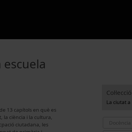
a escuela
Col·lecció
La ciutat a 
e 13 capítols en què es
a ciència i la cultura,
Docència 
icpació ciutadana, les
umnat de primària i