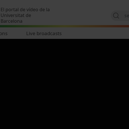
Skip to main content
El portal de vídeo de la
Universitat de
Barcelona
ions
Live broadcasts