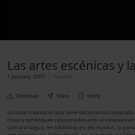
Las artes escénicas y l
1 January, 2007
Spanish
Download
Share
Notify
La ciutat i l'escola
és una sèrie documental composta d
mostra temàtiques relacionades amb el coneixement, l
com ara l'aigua, les biblioteques, els museus, la part
arts escèniques, l'alimentació, etc que involucra l'al