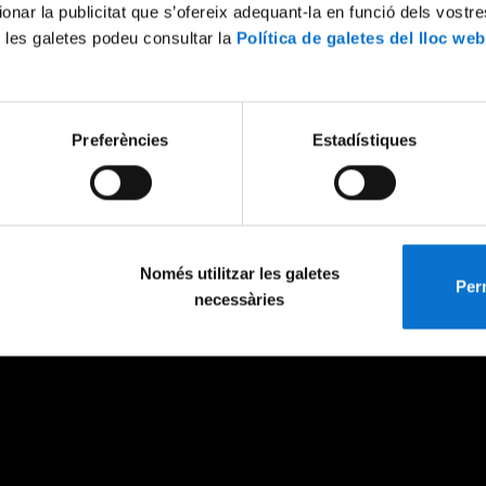
ionar la publicitat que s’ofereix adequant-la en funció dels vostr
 les galetes podeu consultar la
Política de galetes del lloc web
Preferències
Estadístiques
Només utilitzar les galetes
Perm
necessàries