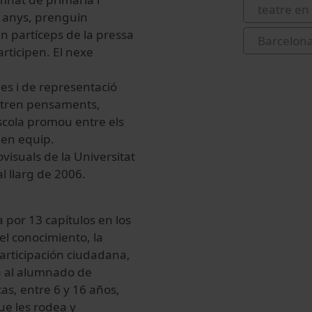
teatre en
16 anys, prenguin
in partíceps de la pressa
Barcelona
rticipen. El nexe
ues i de representació
metren pensaments,
escola promou entre els
ll en equip.
ovisuals de la Universitat
al llarg de 2006.
por 13 capítulos en los
el conocimiento, la
 participación ciudadana,
ra al alumnado de
cas, entre 6 y 16 años,
ue les rodea y