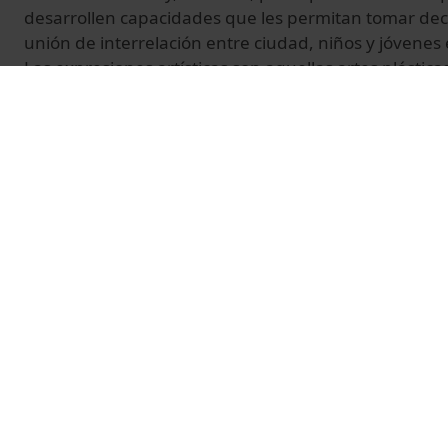
desarrollen capacidades que les permitan tomar deci
unión de interrelación entre ciudad, niños y jóvenes 
Las expresiones artísticas son aquellas artes plástic
que se realizan en un escenari concreto, y transmi
sensaciones y emociones diversos. La participación 
entre los menores valores como la comunicación, el e
equipo.
La realización de la serie corre a cargo de los Serveis
Universitat de Barcelona (UB), que tiene lugar en Ba
durante 2006.
© Unitat de Producció Audiovisual
Related videos