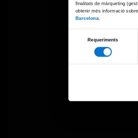
finalitats de màrqueting (gest
obtenir més informació sobre
Barcelona
.
Selecció
Requeriments
de
consentiment