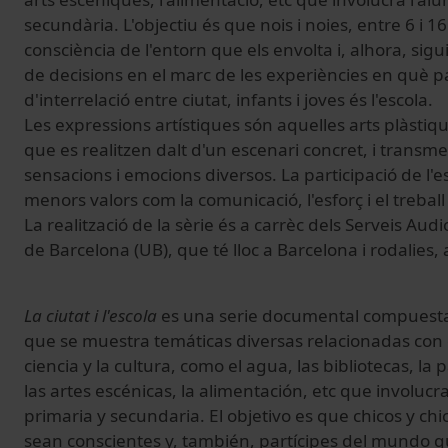
secundària. L'objectiu és que nois i noies, entre 6 i 
consciència de l'entorn que els envolta i, alhora, sigu
de decisions en el marc de les experiències en què pa
d'interrelació entre ciutat, infants i joves és l'escola.
Les expressions artístiques són aquelles arts plàstiq
que es realitzen dalt d'un escenari concret, i trans
sensacions i emocions diversos. La participació de l'
menors valors com la comunicació, l'esforç i el treba
La realització de la sèrie és a carrèc dels Serveis Audi
de Barcelona (UB), que té lloc a Barcelona i rodalies, 
La ciutat i l'escola
es una serie documental compuesta 
que se muestra temáticas diversas relacionadas con 
ciencia y la cultura, como el agua, las bibliotecas, la
las artes escénicas, la alimentación, etc que involuc
primaria y secundaria. El objetivo es que chicos y chi
sean conscientes y, también, partícipes del mundo q