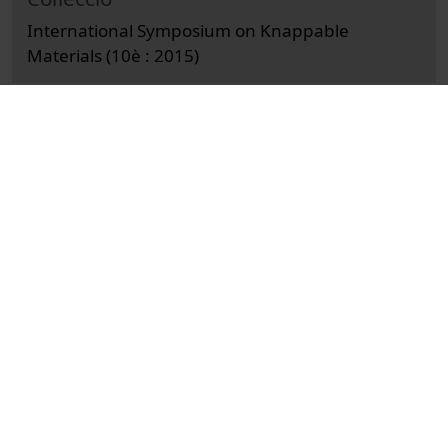
International Symposium on Knappable
Materials (10è : 2015)
Docència i Recerca
Arts i Humanitats
Actes
History
Universitat de Barcelona
Facultat de Geografia i Història
Marreiros, Joao
quars
sílex
talla de la pedra