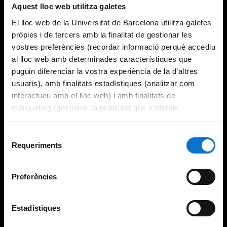
Aquest lloc web utilitza galetes
El lloc web de la Universitat de Barcelona utilitza galetes
pròpies i de tercers amb la finalitat de gestionar les
vostres preferències (recordar informació perquè accediu
al lloc web amb determinades característiques que
puguin diferenciar la vostra experiència de la d’altres
usuaris), amb finalitats estadístiques (analitzar com
interactueu amb el lloc web) i amb finalitats de
màrqueting (gestionar la publicitat que s’ofereix
adequant-la en funció dels vostres hàbits de navegació).
Per obtenir més informació sobre les galetes podeu
Selecció
consultar la
Política de galetes del lloc web de la
Requeriments
de
Universitat de Barcelona
.
consentiment
Preferències
Estadístiques