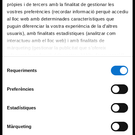
pròpies i de tercers amb la finalitat de gestionar les
vostres preferències (recordar informació perquè accediu
al lloc web amb determinades característiques que
puguin diferenciar la vostra experiència de la d’altres
usuaris), amb finalitats estadístiques (analitzar com
interactueu amb el lloc web) i amb finalitats de
màrqueting (gestionar la publicitat que s’ofereix
adequant-la en funció dels vostres hàbits de navegació).
Per obtenir més informació sobre les galetes podeu
Selecció
consultar la
Política de galetes del lloc web de la
Requeriments
de
Universitat de Barcelona
.
consentiment
Preferències
Estadístiques
Màrqueting