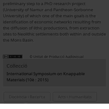
preliminary step to a PhD research project
(University of Namur and Pantheon-Sorbonne
University) of which one of the main goals is the
identification of economic networks resulting from
the diffusion of lithic productions, from extraction
sites to Neolithic settlements both within and outside
the Mons Basin.
© Unitat de Producció Audiovisual
Col·lecció
International Symposium on Knappable
Materials (10è : 2015)
Docència i Recerca
Arts i Humanitats
Actes
History