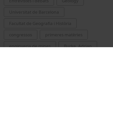
Entrevistes i debats
Geology
Universitat de Barcelona
Facultat de Geografia i Història
congressos
primeres matèries
enginyeria de mines
Burke, Adrian
Werra, Dagmara
Related videos