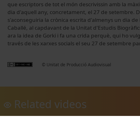
que
escriptors
de tot el
món
descrivissin
amb
la màx
dia
d'aquell
any
,
concretament
,
el 27 de setembre
.
D
s'aconseguiria
la crònica
escrita
d'almenys un
dia
de
Caballé
,
al capdavant de
la Unitat
d'Estudis
Biogràfic
ara
la idea
de Gorki
i
fa
una crida
perquè
,
qui
ho vul
través de les
xarxes
socials el seu 27 de
setembre
par
© Unitat de Producció Audiovisual
Related videos