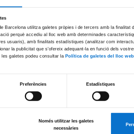
Try again
etes
de Barcelona utilitza galetes pròpies i de tercers amb la finalitat
mació perquè accediu al lloc web amb determinades característiq
tres usuaris), amb finalitats estadístiques (analitzar com interac
ionar la publicitat que s’ofereix adequant-la en funció dels vostr
 les galetes podeu consultar la
Política de galetes del lloc web
Preferències
Estadístiques
Només utilitzar les galetes
Perm
necessàries