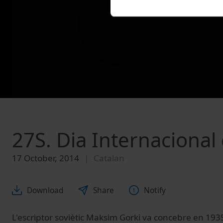
27S. Dia Internacional 
17 October, 2014
Catalan
Download
Share
Notify
L'escriptor
soviètic
Maksim
Gorki
va concebre
en
193