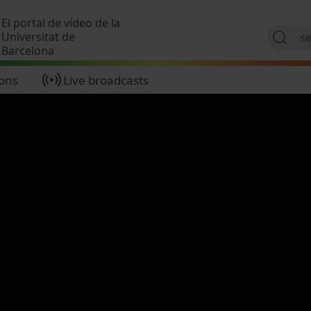
Skip to main content
El portal de vídeo de la
Universitat de
Barcelona
ions
Live broadcasts