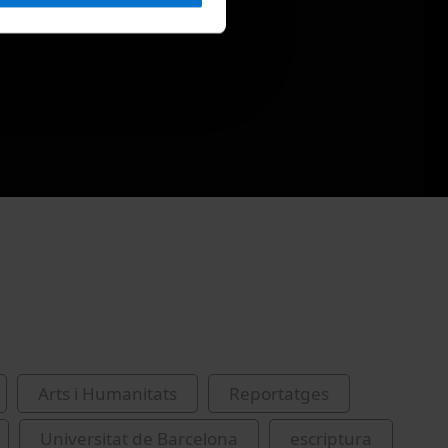
Arts i Humanitats
Reportatges
Universitat de Barcelona
escriptura