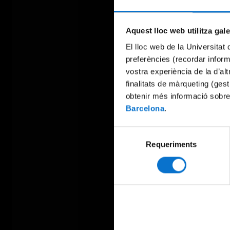
Aquest lloc web utilitza gal
El lloc web de la Universitat 
preferències (recordar infor
vostra experiència de la d’al
finalitats de màrqueting (gest
obtenir més informació sobre
Barcelona
.
Selecció
Requeriments
de
consentiment