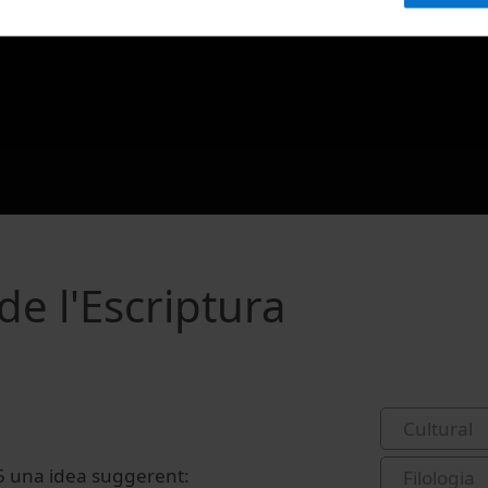
de l'Escriptura
Cultural
5
una idea
suggerent
:
Filologia