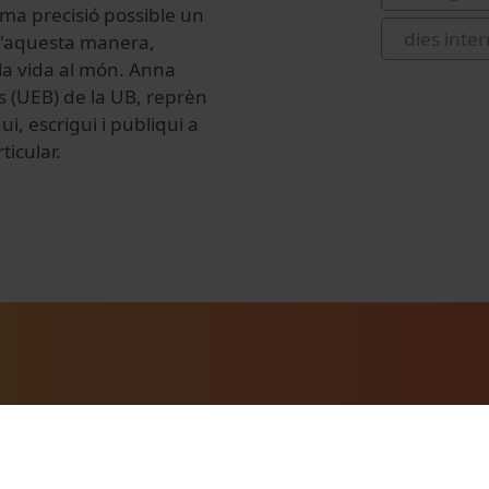
ima
precisió
possible un
dies inte
'aquesta
manera
,
la vida al
món
.
Anna
s
(
UEB
)
de la UB
,
reprèn
gui
,
escrigui
i
publiqui
a
ticular
.