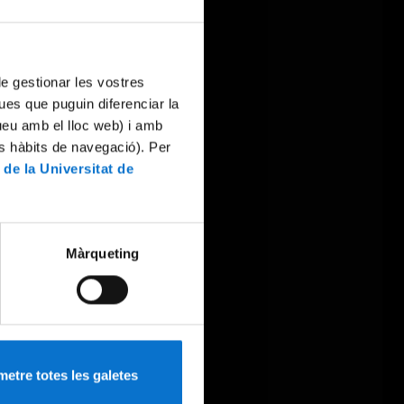
 de gestionar les vostres
ues que puguin diferenciar la
tueu amb el lloc web) i amb
es hàbits de navegació). Per
 de la Universitat de
Màrqueting
etre totes les galetes