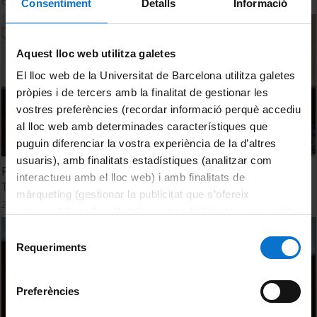
6 April, 2016
Consentiment
Detalls
Informació
Aquest lloc web utilitza galetes
El lloc web de la Universitat de Barcelona utilitza galetes
pròpies i de tercers amb la finalitat de gestionar les
vostres preferències (recordar informació perquè accediu
al lloc web amb determinades característiques que
puguin diferenciar la vostra experiència de la d’altres
usuaris), amb finalitats estadístiques (analitzar com
Presentació i benvinguda a la 'Jornada BKC sobre Ciència i
interactueu amb el lloc web) i amb finalitats de
Tecnologia en l'àmbit alimentari'
màrqueting (gestionar la publicitat que s’ofereix
20 June, 2013
adequant-la en funció dels vostres hàbits de navegació).
Per obtenir més informació sobre les galetes podeu
Selecció
consultar la
Política de galetes del lloc web de la
Requeriments
de
Universitat de Barcelona
.
consentiment
Preferències