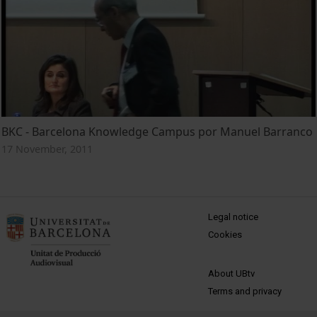
BKC - Barcelona Knowledge Campus por Manuel Barranco
17 November, 2011
MENÚ PEU 1
Legal notice
Cookies
PEU 2
About UBtv
Terms and privacy