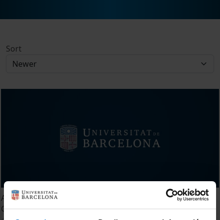
Sort
Acte de comiat del Departament d'Estructura i
Constituents de la Màteria