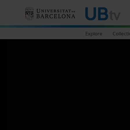
Navegació principal
Explore
Collect