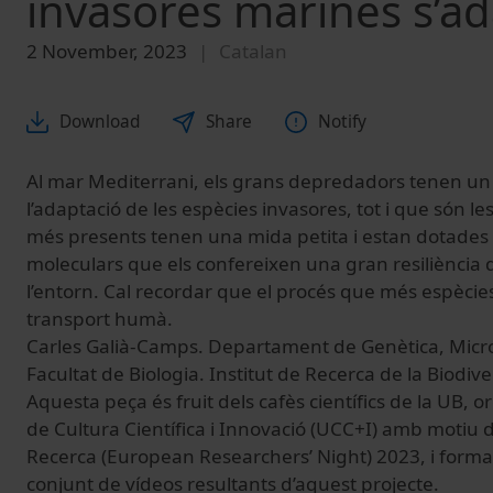
invasores marines s’a
2 November, 2023
Catalan
Download
Share
Notify
Al mar Mediterrani, els grans depredadors tenen un
l’adaptació de les espècies invasores, tot i que són 
més presents tenen una mida petita i estan dotade
moleculars que els confereixen una gran resiliència 
l’entorn. Cal recordar que el procés que més espècie
transport humà.
Carles Galià-Camps. Departament de Genètica, Microbi
Facultat de Biologia. Institut de Recerca de la Biodiver
Aquesta peça és fruit dels cafès científics de la UB, o
de Cultura Científica i Innovació (UCC+I) amb motiu d
Recerca (European Researchers’ Night) 2023, i form
conjunt de vídeos resultants d’aquest projecte.