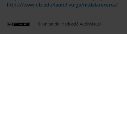
https://www.ub.edu/laubdivulga/nitdelarecerca/
© Unitat de Producció Audiovisual
Related videos