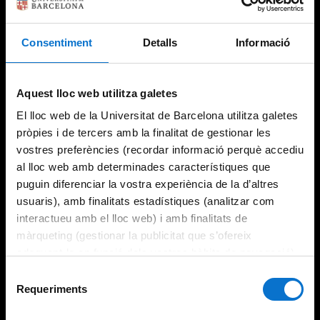
Consentiment
Detalls
Informació
Try again
Aquest lloc web utilitza galetes
El lloc web de la Universitat de Barcelona utilitza galetes
pròpies i de tercers amb la finalitat de gestionar les
vostres preferències (recordar informació perquè accediu
al lloc web amb determinades característiques que
puguin diferenciar la vostra experiència de la d’altres
usuaris), amb finalitats estadístiques (analitzar com
interactueu amb el lloc web) i amb finalitats de
màrqueting (gestionar la publicitat que s’ofereix
adequant-la en funció dels vostres hàbits de navegació).
Per obtenir més informació sobre les galetes podeu
Selecció
consultar la
Política de galetes del lloc web de la
Requeriments
de
Universitat de Barcelona
.
consentiment